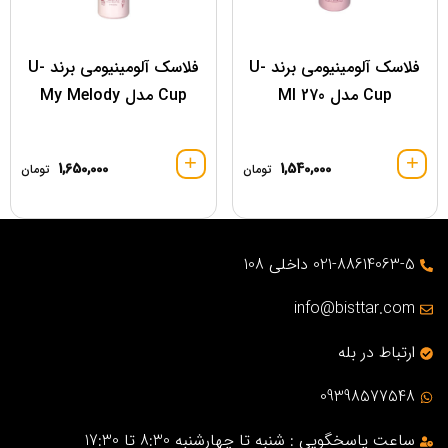
فلاسک آلومینیومی برند U-
فلاسک آلومینیومی برند U-
Cup مدل 270 Ml
Cup مدل My Melody
1,650,000
1,540,000
تومان
تومان
021-88614063-5 داخلی 108
info@bisttar.com
ارتباط در بله
09398577548
ساعت پاسخگویی : شنبه تا چهارشنبه 8:30 تا 17:30