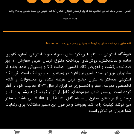
آدرس : میدان ونک خیابان خدامی بعد از پل کردستان انتهای خیابان آرارات جنوبی بن بست شیرین پلاک3 واحد
6
02188033974
کلیه حقوق این سایت متعلق به فروشگاه اینترنتی بیستتر می باشد bisttar.com
فروشگاه اینترنتی بیستتر با رویکرد خلق تجربه خرید اینترنتی آسان، کاربری
ساده و لذت‌بخش، روش‌های پرداخت متنوع، ارسال سریع سفارش، 7 روز
ضمانت بازگشت و تعویض کالا، تضمین اصالت کالا و پشتیبانی همه جانبه از
مشتریان عزیز در صدد تامین نیاز افراد در زمینه‌ ی مد و پوشاک است. فروشگاه
اینترنتی بیستتر به عنوان جامع ترین عرضه کننده ی محصولات و اقلام
تخصصی مدرسه، سفر و اکسسوری در ایران از سال 1403 فعالیت خود را آغاز
کرده است. بیستتر شامل مجموعه ای کامل از انواع کیف، کوله پشتی، ساک و
چمدان از برندهای مطرح و به نام گابل Gabol و Aoking می باشد. بیستتر
می کوشد کیفیت را به شما بفروشد و در طول این مسیر مشتاقانه برای رضایت
شما عزیزان در تلاش است.