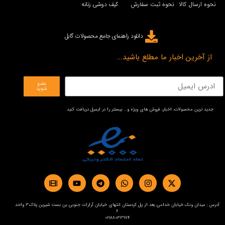
نحوه ارسال کالا
نحوه ثبت سفارش
کیف دوشی زنانه
دانلود راهنمای جامع محصولات گابل
از آخرین اخبار ما مطلع باشید...
عضو
شوید
جدید ترین محصولات، اخبار، فروش های ویژه و… بیستتر را در ایمیل دریافت کنید
آدرس : میدان ونک خیابان خدامی بعد از پل کردستان انتهای خیابان آرارات جنوبی بن بست شیرین پلاک3 واحد
6
02188033974