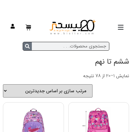
خانه
/ ششم تا نهم
ششم تا نهم
نمایش 1–20 از 78 نتیجه