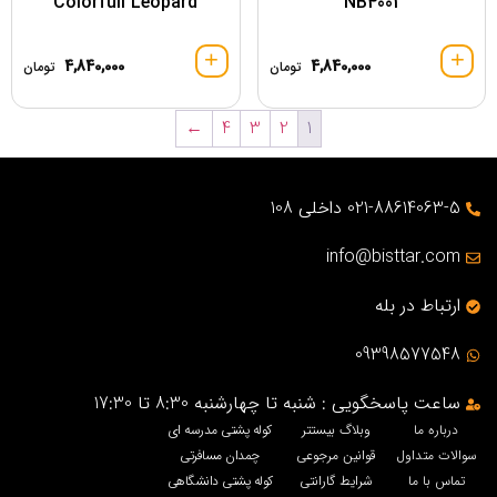
Colorfull Leopard
NB4001
4,840,000
4,840,000
تومان
تومان
←
4
3
2
1
021-88614063-5 داخلی 108
info@bisttar.com
ارتباط در بله
09398577548
ساعت پاسخگویی : شنبه تا چهارشنبه 8:30 تا 17:30
درباره ما
وبلاگ بیستتر
کوله پشتی مدرسه ای
سوالات متداول
قوانین مرجوعی
چمدان مسافرتی
تماس با ما
شرایط گارانتی
کوله پشتی دانشگاهی