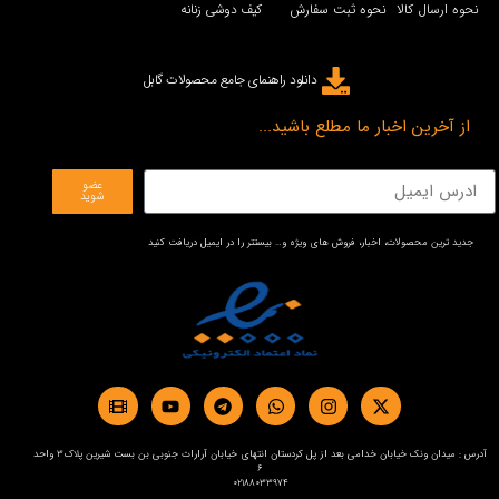
نحوه ارسال کالا
نحوه ثبت سفارش
کیف دوشی زنانه
دانلود راهنمای جامع محصولات گابل
از آخرین اخبار ما مطلع باشید...
عضو
شوید
جدید ترین محصولات، اخبار، فروش های ویژه و… بیستتر را در ایمیل دریافت کنید
آدرس : میدان ونک خیابان خدامی بعد از پل کردستان انتهای خیابان آرارات جنوبی بن بست شیرین پلاک3 واحد
6
02188033974