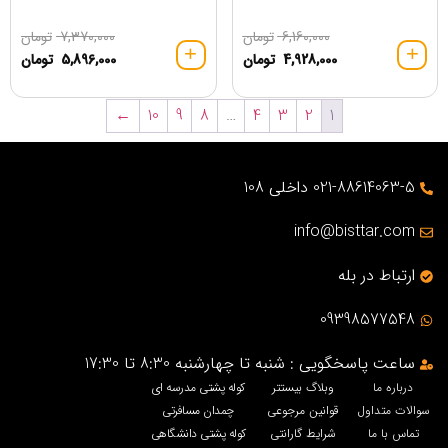
6,160,000
تومان
7,370,000
تومان
4,928,000
تومان
5,896,000
تومان
←
10
9
8
…
4
3
2
1
021-88614063-5 داخلی 108
info@bisttar.com
ارتباط در بله
09398577548
ساعت پاسخگویی : شنبه تا چهارشنبه 8:30 تا 17:30
درباره ما
وبلاگ بیستتر
کوله پشتی مدرسه ای
سوالات متداول
قوانین مرجوعی
چمدان مسافرتی
تماس با ما
شرایط گارانتی
کوله پشتی دانشگاهی