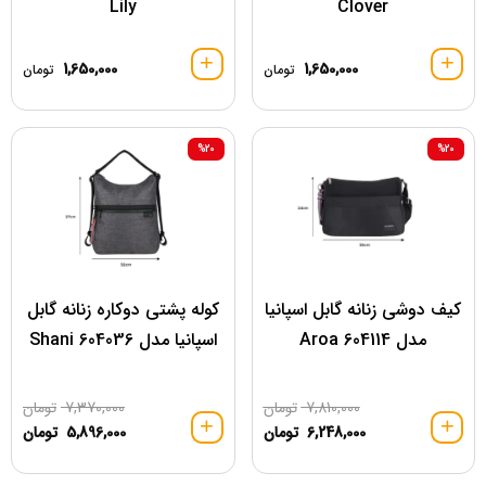
Lily
Clover
1,650,000
1,650,000
تومان
تومان
%20
%20
کیف دوشی زنانه گابل اسپانیا
کوله پشتی دوکاره زنانه گابل
مدل 604114 Aroa
اسپانیا مدل 604036 Shani
7,810,000
تومان
7,370,000
تومان
6,248,000
تومان
5,896,000
تومان