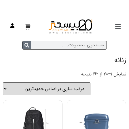
خانه
/
مد و پوشاک
/ زنانه
زنانه
نمایش 1–20 از 192 نتیجه