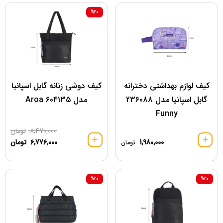
%20
کیف لوازم بهداشتی دخترانه
کیف دوشی زنانه گابل اسپانیا
گابل اسپانیا مدل 236088
مدل 604135 Aroa
Funny
8,470,000
تومان
1,980,000
6,776,000
تومان
تومان
%20
%20