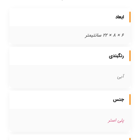
ابعاد
6 × 8 × 22 سانتیمتر
رنگبندی
آبی
جنس
پلی استر