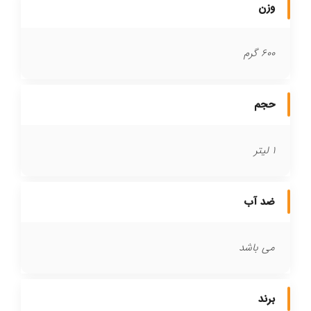
وزن
600 گرم
حجم
1 لیتر
ضد آب
می باشد
برند