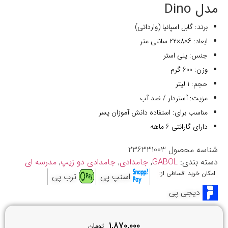
مدل Dino
برند: گابل اسپانیا (وارداتی)
ابعاد: 6×8×22 سانتی متر
جنس: پلی استر
وزن: 600 گرم
حجم: 1 لیتر
مزیت: آستردار / ضد آب
مناسب برای: استفاده دانش آموزان پسر
دارای گارانتی 6 ماهه
شناسه محصول
236331003
دسته بندی:
GABOL
,
جامدادی
,
جامدادی دو زیپ
,
مدرسه ای
امکان خرید اقساطی از:
اسنپ پی
ترب پی
دیجی پی
1,870,000
تومان