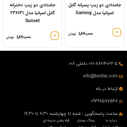
جامدادی دو زیپ پسرانه گابل
جامدادی دو زیپ دخترانه
اسپانیا مدل Gaming
گابل اسپانیا مدل 236131
Sunset
1,870,000
تومان
1,870,000
تومان
021-88614063-5 داخلی 108
info@bisttar.com
ارتباط در بله
09398577548
ساعت پاسخگویی : شنبه تا چهارشنبه 8:30 تا 17:30
درباره ما
وبلاگ بیستتر
کوله پشتی مدرسه ای
سوالات متداول
قوانین مرجوعی
چمدان مسافرتی