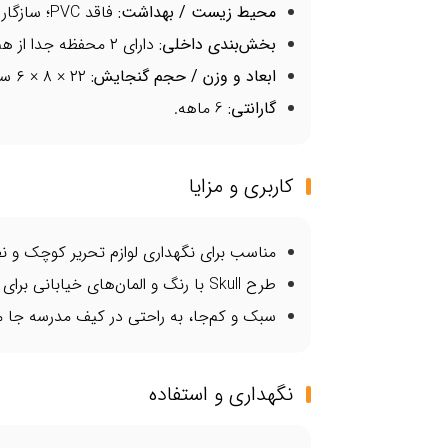
محیط زیست / بهداشت
:
فاقد PVC؛ سازگار با محیط زیست.
بخش‌بندی داخلی
:
دارای ۲ محفظه جدا از هم که با زیپ‌های مناسب باز و بسته می‌شوند؛ امکان سازمان‌دهی بهتر وسایل.
ابعاد و وزن / حجم گنجایش
:
۲۲ × ۸ × ۶ سانتی‌متر؛ وزن ۶۰ گرم؛ گنجایش حدوداً ۹۰ میلی‌لیتر.
گارانتی
:
6 ماهه.
کاربری و مزایا
مناسب برای نگهداری لوازم تحریر کوچک و نظ
طرح Skull با رنگ و المان‌های خیابانی برای جذابیت ظاهری پسران.
سبک و کم‌جا، به راحتی در کیف مدرسه جا م
نگهداری و استفاده