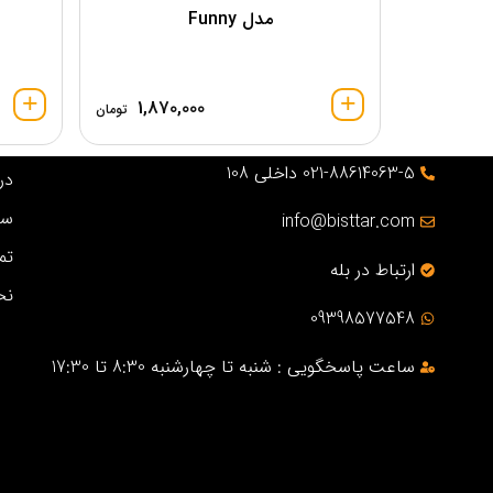
مدل Funny
1,870,000
تومان
021-88614063-5 داخلی 108
درب
سو
info@bisttar.com
تم
ارتباط در بله
نح
09398577548
ساعت پاسخگویی : شنبه تا چهارشنبه 8:30 تا 17:30