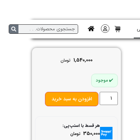
ی
1,540,000
تومان
موجود
افزودن به سبد خرید
هر قسط با اسنپ‌پی:
350,000
تومان