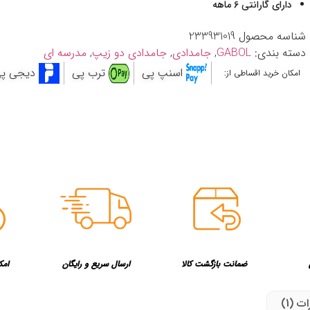
دارای گارانتی 6 ماهه
شناسه محصول
233931019
دسته بندی:
GABOL
,
جامدادی
,
جامدادی دو زیپ
,
مدرسه ای
اسنپ پی
ترب پی
دیجی پ
امکان خرید اقساطی از:
ضمانت بازگشت کالا
ارسال سریع و رایگان
امک
ت (1)