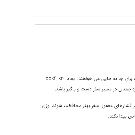
چمدان گابل سایز کوچک Score برای سفرهای کوتاه و کسانی طراحی شده که یک چمدان با ابعاد مناسب، مقاوم و راحت برای جا به‌ جایی می‌ خواهند. ابعاد 20×40×55
 چمدان در برابر فشارهای معمول سفر بهتر محافظت شوند. وزن