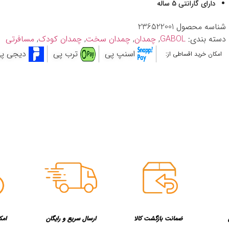
دارای گارانتی 5 ساله
شناسه محصول
236522001
دسته بندی:
GABOL
,
چمدان
,
چمدان سخت
,
چمدان کودک
,
مسافرتی
اسنپ پی
ترب پی
دیجی پ
امکان خرید اقساطی از:
ضمانت بازگشت کالا
ارسال سریع و رایگان
امک