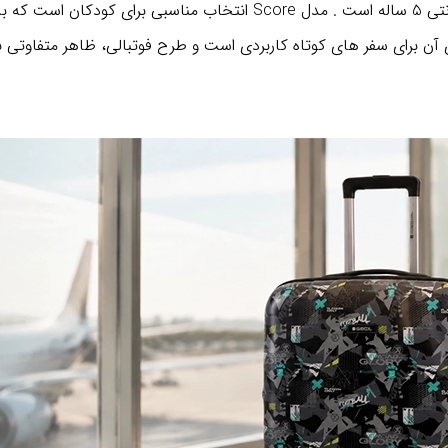
این محصول وارداتی از برند گابل اسپانیا دارای گارانتی 5 ساله است . م