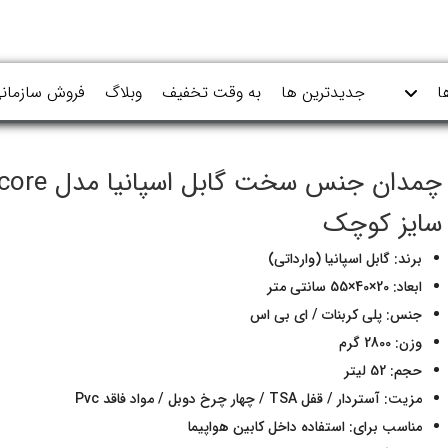
ا
جدیدترین ها
به وقت تخفیف
وبلاگ
فروش سازمان
سایز کوچک
برند: گابل اسپانیا (وارداتی)
ابعاد: 20×40×55 سانتی متر
جنس: پلی کربنات / ای بی اس
وزن: 2800 گرم
حجم: 52 لیتر
مزیت: آستردار / قفل TSA / چهار چرخ دوبل / مواد فاقد Pvc
مناسب برای: استفاده داخل کابین هواپیما