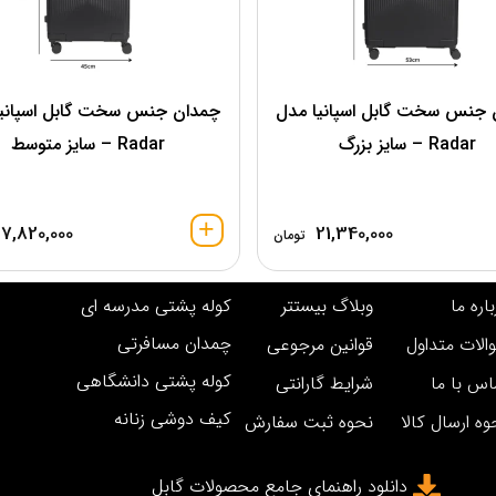
 جنس سخت گابل اسپانیا مدل
چمدان جنس سخت گابل اسپانیا
Radar – سایز بزرگ
Radar – سایز متوسط
17,820,000
21,340,000
تومان
اره ما
وبلاگ بیستتر
کوله پشتی مدرسه ای
چمدان مسافرتی
الات متداول
قوانین مرجوعی
کوله پشتی دانشگاهی
اس با ما
شرایط گارانتی
کیف دوشی زنانه
وه ارسال کالا
نحوه ثبت سفارش
دانلود راهنمای جامع محصولات گابل