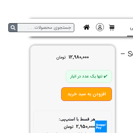
ی
چمدان جنس سخت گابل اسپانیا مدل Score –
12,980,000
تومان
تنها یک عدد در انبار
افزودن به سبد خرید
هر قسط با اسنپ‌پی:
2,950,000
تومان