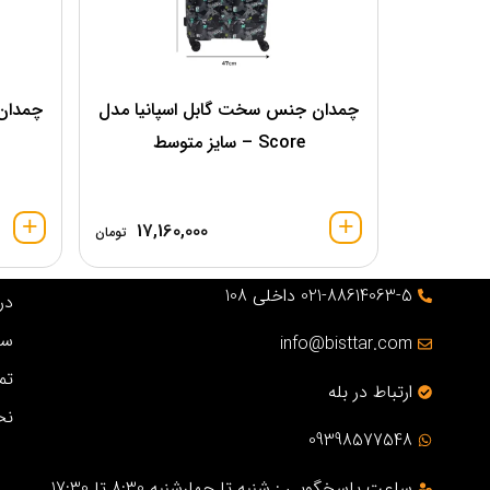
چمدان جنس سخت گابل اسپانیا مدل
چمدان
Score – سایز متوسط
17,160,000
تومان
021-88614063-5 داخلی 108
درب
سو
info@bisttar.com
تم
ارتباط در بله
نح
09398577548
ساعت پاسخگویی : شنبه تا چهارشنبه 8:30 تا 17:30