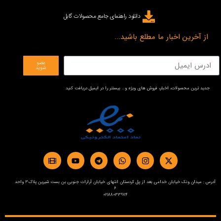
دانلود راهنمای جامع محصولات گابل
از آخرین اخبار ما مطلع باشید...
عضو
شوید
جدید ترین محصولات، اخبار، فروش های ویژه و… بیستتر را در ایمیل دریافت کنید
آدرس : میدان ونک خیابان خدامی بعد از پل کردستان انتهای خیابان آرارات جنوبی بن بست شیرین پلاک3 واحد
6
02188033974