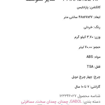
کالکشن: پارادایس
ابعاد: 48x67x27 سانتی متر
رنگ: خردلی
وزن: 3.70 کیلو گرم
حجم: 70.00 لیتر
مواد: ABS
قفل: TSA
چرخ: چهار چرخ دوبل
گارانتی: ۷ تا ۱۰ سال
شناسه محصول
123346027
دسته بندی:
GABOL
,
چمدان
,
چمدان سخت
,
مسافرتی