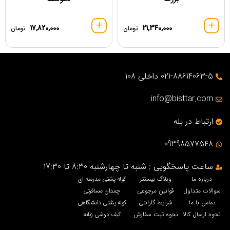
17,820,000
21,340,000
تومان
تومان
021-88614063-5 داخلی 108
info@bisttar.com
ارتباط در بله
09398577548
ساعت پاسخگویی : شنبه تا چهارشنبه 8:30 تا 17:30
درباره ما
وبلاگ بیستتر
کوله پشتی مدرسه ای
سوالات متداول
قوانین مرجوعی
چمدان مسافرتی
تماس با ما
شرایط گارانتی
کوله پشتی دانشگاهی
نحوه ارسال کالا
نحوه ثبت سفارش
کیف دوشی زنانه