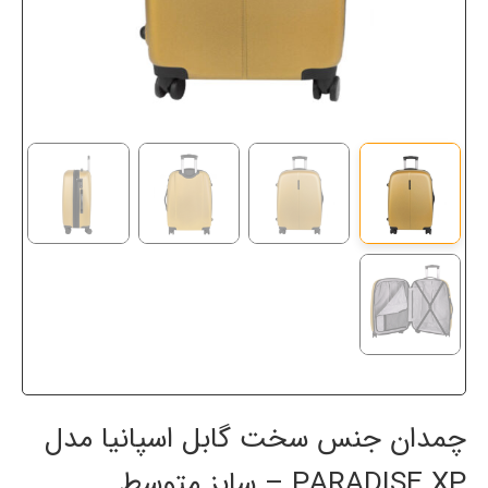
چمدان جنس سخت گابل اسپانیا مدل
PARADISE XP – سایز متوسط