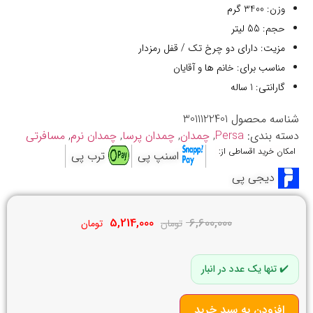
وزن: 3400 گرم
حجم: 55 لیتر
مزیت: دارای دو چرخ تک / قفل رمزدار
مناسب برای: خانم ها و آقایان
گارانتی: 1 ساله
شناسه محصول
3011122401
دسته بندی:
Persa
,
چمدان
,
چمدان پرسا
,
چمدان نرم
,
مسافرتی
امکان خرید اقساطی از:
اسنپ پی
ترب پی
دیجی پی
5,214,000
6,600,000
تومان
تومان
تنها یک عدد در انبار
افزودن به سبد خرید