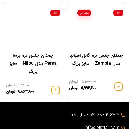
%21
%21
پرفروش
چمدان جنس نرم گابل اسپانیا
چمدان جنس نرم پرسا
مدل Zambia – سایز بزرگ
Persa مدل Nilou – سایز
بزرگ
15,180,000
تومان
11,220,000
تومان
11,992,200
تومان
8,863,800
تومان
021-88614063-5 داخلی 108
info@bisttar.com