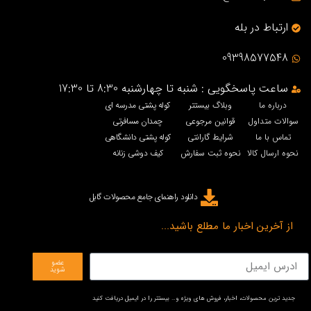
ارتباط در بله
09398577548
ساعت پاسخگویی : شنبه تا چهارشنبه 8:30 تا 17:30
درباره ما
وبلاگ بیستتر
کوله پشتی مدرسه ای
سوالات متداول
قوانین مرجوعی
چمدان مسافرتی
تماس با ما
شرایط گارانتی
کوله پشتی دانشگاهی
نحوه ارسال کالا
نحوه ثبت سفارش
کیف دوشی زنانه
دانلود راهنمای جامع محصولات گابل
از آخرین اخبار ما مطلع باشید...
عضو
شوید
جدید ترین محصولات، اخبار، فروش های ویژه و… بیستتر را در ایمیل دریافت کنید