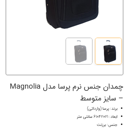
چمدان جنس نرم پرسا مدل Magnolia
– سایز متوسط
برند: پرسا (وارداتی)
ابعاد: 21×42×61 سانتی متر
جنس: برزنت