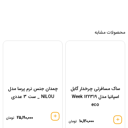
محصولات مشابه
ساک مسافرتی چرخدار گابل
چمدان جنس نرم پرسا مدل
اسپانیا مدل 122319 Week
NILOU _ ست 3 عددی
eco
25,190,000
تومان
10,120,000
تومان