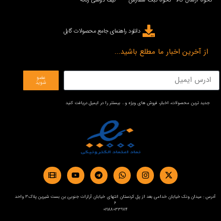
دانلود راهنمای جامع محصولات گابل
از آخرین اخبار ما مطلع باشید...
عضو
شوید
جدید ترین محصولات، اخبار، فروش های ویژه و… بیستتر را در ایمیل دریافت کنید
آدرس : میدان ونک خیابان خدامی بعد از پل کردستان انتهای خیابان آرارات جنوبی بن بست شیرین پلاک3 واحد
6
02188033974