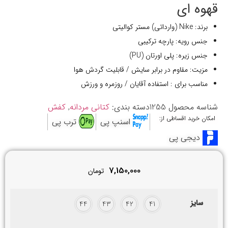
قهوه ای
برند: Nike (وارداتی) مستر کوالیتی
جنس رویه: پارچه ترکیبی
جنس زیره: پلی اورتان (PU)
مزیت:
مقاوم در برابر سایش /
قابلیت گردش هوا
مناسب برای : استفاده آقایان / روزمره و ورزش
شناسه محصول
1255
دسته بندی:
کتانی مردانه
,
کفش
امکان خرید اقساطی از:
اسنپ پی
ترب پی
دیجی پی
7,150,000
تومان
سایز
44
43
42
41