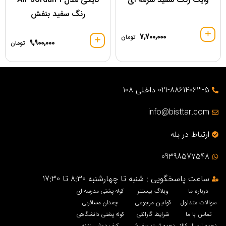
رنگ سفید بنفش
7,700,000
تومان
9,900,000
تومان
021-88614063-5 داخلی 108
info@bisttar.com
ارتباط در بله
09398577548
ساعت پاسخگویی : شنبه تا چهارشنبه 8:30 تا 17:30
درباره ما
وبلاگ بیستتر
کوله پشتی مدرسه ای
سوالات متداول
قوانین مرجوعی
چمدان مسافرتی
تماس با ما
شرایط گارانتی
کوله پشتی دانشگاهی
نحوه ارسال کالا
نحوه ثبت سفارش
کیف دوشی زنانه