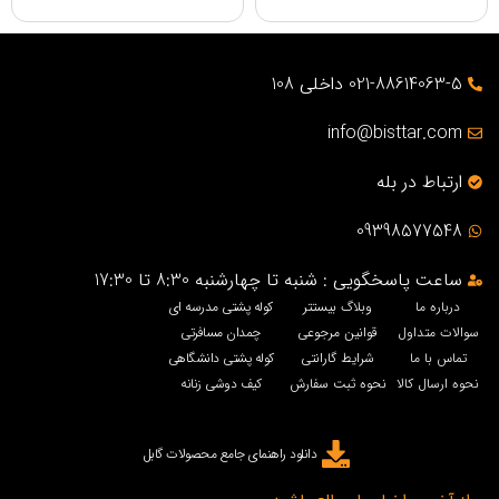
021-88614063-5 داخلی 108
info@bisttar.com
ارتباط در بله
09398577548
ساعت پاسخگویی : شنبه تا چهارشنبه 8:30 تا 17:30
درباره ما
وبلاگ بیستتر
کوله پشتی مدرسه ای
سوالات متداول
قوانین مرجوعی
چمدان مسافرتی
تماس با ما
شرایط گارانتی
کوله پشتی دانشگاهی
نحوه ارسال کالا
نحوه ثبت سفارش
کیف دوشی زنانه
دانلود راهنمای جامع محصولات گابل