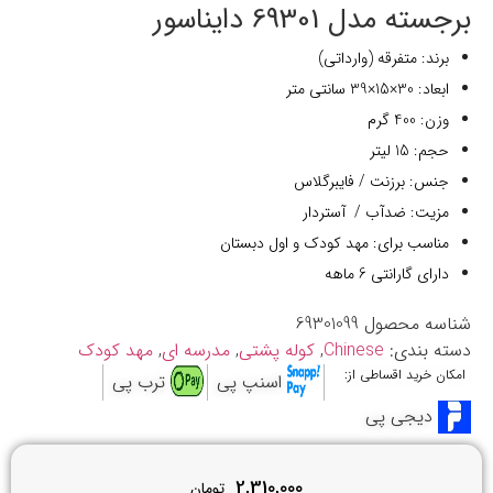
برجسته مدل 69301 دایناسور
برند: متفرقه (وارداتی)
ابعاد: 30×15×39 سانتی متر
وزن: 400 گرم
حجم: 15 لیتر
جنس: برزنت / فایبرگلاس
مزیت: ضدآب / آستردار
مناسب برای: مهد کودک و اول دبستان
دارای گارانتی 6 ماهه
شناسه محصول
69301099
دسته بندی:
Chinese
,
کوله پشتی
,
مدرسه ای
,
مهد کودک
امکان خرید اقساطی از:
اسنپ پی
ترب پی
دیجی پی
2,310,000
تومان