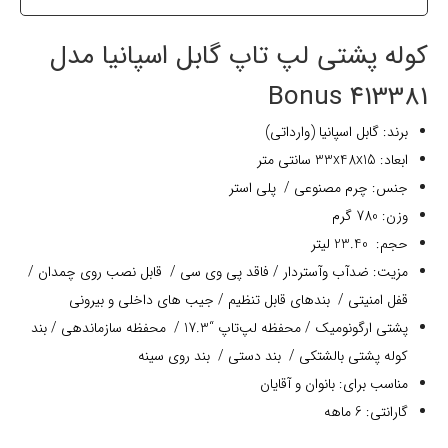
کوله پشتی لپ تاپ گابل اسپانیا مدل
413381 Bonus
برند: گابل اسپانیا (وارداتی)
ابعاد: 33x48x15 سانتی متر
جنس: چرم مصنوعی / پلی استر
وزن: 780 گرم
حجم: 23.40 لیتر
مزیت: ضدآب وآستردار / فاقد پی وی سی / قابل نصب روی چمدان /
قفل امنیتی / بندهای قابل تنظیم / جیب های داخلی و بیرونی
پشتی ارگونومیک / محفظه لپ‌تاپ “17.3 / محفظه سازماندهی / بند
کوله پشتی بالشتکی / بند دستی / بند روی سینه
مناسب برای: بانوان و آقایان
گارانتی: 6 ماهه