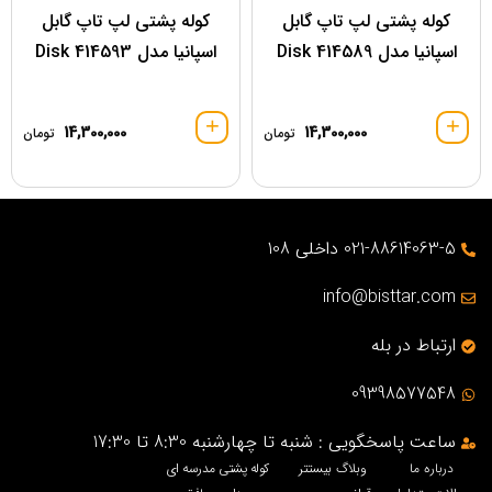
کوله پشتی لپ تاپ گابل
کوله پشتی لپ تاپ گابل
اسپانیا مدل 414589 Disk
اسپانیا مدل 414593 Disk
14,300,000
14,300,000
تومان
تومان
021-88614063-5 داخلی 108
info@bisttar.com
ارتباط در بله
09398577548
ساعت پاسخگویی : شنبه تا چهارشنبه 8:30 تا 17:30
درباره ما
وبلاگ بیستتر
کوله پشتی مدرسه ای