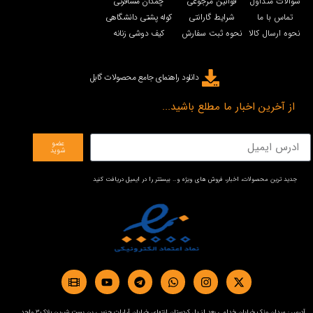
سوالات متداول
قوانین مرجوعی
چمدان مسافرتی
تماس با ما
شرایط گارانتی
کوله پشتی دانشگاهی
نحوه ارسال کالا
نحوه ثبت سفارش
کیف دوشی زنانه
دانلود راهنمای جامع محصولات گابل
از آخرین اخبار ما مطلع باشید...
عضو
شوید
جدید ترین محصولات، اخبار، فروش های ویژه و… بیستتر را در ایمیل دریافت کنید
آدرس : میدان ونک خیابان خدامی بعد از پل کردستان انتهای خیابان آرارات جنوبی بن بست شیرین پلاک3 واحد