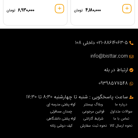
6,930,000
4,180,000
تومان
تومان
021-88614063-5 داخلی 108
info@bisttar.com
ارتباط در بله
09398577548
ساعت پاسخگویی : شنبه تا چهارشنبه 8:30 تا 17:30
درباره ما
وبلاگ بیستتر
کوله پشتی مدرسه ای
سوالات متداول
قوانین مرجوعی
چمدان مسافرتی
تماس با ما
شرایط گارانتی
کوله پشتی دانشگاهی
نحوه ارسال کالا
نحوه ثبت سفارش
کیف دوشی زنانه