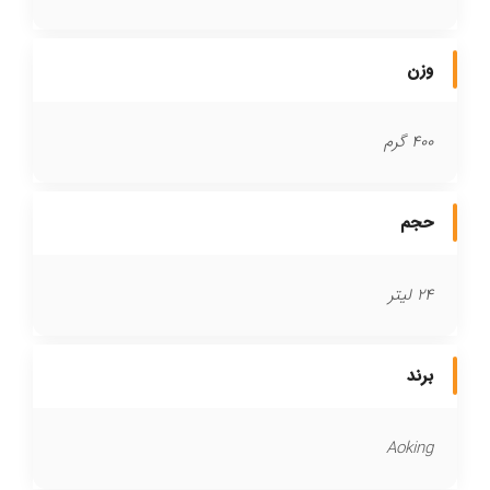
وزن
400 گرم
حجم
24 لیتر
برند
Aoking