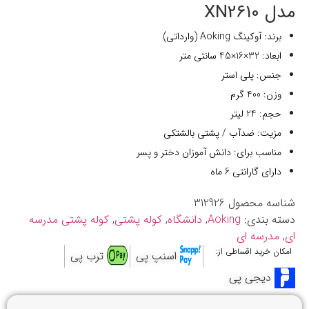
مدل XN2610
برند: آوکینگ Aoking (وارداتی)
ابعاد: 32×16×45 سانتی متر
جنس: پلی استر
وزن: 400 گرم
حجم: 24 لیتر
مزیت: ضدآب / پشتی بالشتکی
مناسب برای: دانش آموزان دختر و پسر
دارای گارانتی 6 ماه
شناسه محصول
312926
دسته بندی:
Aoking
,
دانشگاه
,
کوله پشتی
,
کوله پشتی مدرسه
ای
,
مدرسه ای
امکان خرید اقساطی از:
اسنپ پی
ترب پی
دیجی پی