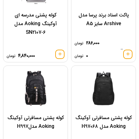
پاکت اسناد برند پرسا مدل
کوله پشتی مدرسه ای
Arshive سایز A5
آوکینگ Aoking مدل
SN2107-6
286,000
تومان
–
4,840,000
0
تومان
تومان
کوله پشتی مسافرتی آوکینگ
کوله پشتی مسافرتی آوکینگ
Aoking مدل H97068
Aoking مدلH997