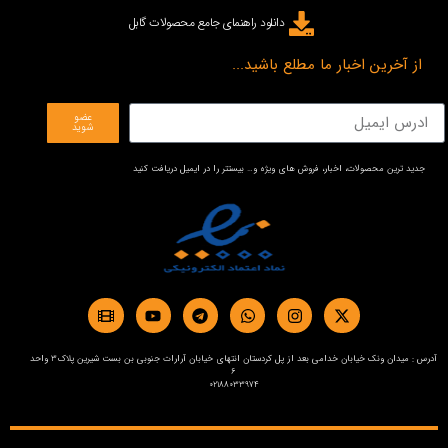
دانلود راهنمای جامع محصولات گابل
از آخرین اخبار ما مطلع باشید...
عضو
شوید
جدید ترین محصولات، اخبار، فروش های ویژه و… بیستتر را در ایمیل دریافت کنید
آدرس : میدان ونک خیابان خدامی بعد از پل کردستان انتهای خیابان آرارات جنوبی بن بست شیرین پلاک3 واحد
6
02188033974