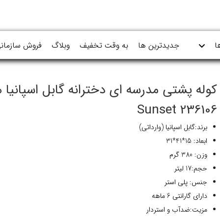
ا
جدیدترین ها
به وقت تخفیف
وبلاگ
فروش سازمان
کوله پشتی مدرسه ای دخترانه گابل اسپانیا 
236106 Sunset
برند:گابل اسپانیا (وارداتی)
ابعاد: 15*41*31
وزن: 380 گرم
حجم:17 لیتر
جنس: پلی استر
دارای گارانتی 6 ماهه
مزیت:ضدآب و استردار