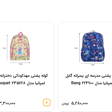
 پشتی مدرسه ای پسرانه گابل
کوله پشتی مهدکودکی دخترانه 
پانیا مدل 224900 Bang
اسپانیا مدل Bouquet 235628
3,300,000
5,280,000
تومان