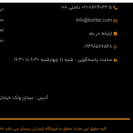
021-88614063-5 داخلی 108
درب
سو
info@bisttar.com
تم
ارتباط در بله
نح
09398577548
ساعت پاسخگویی : شنبه تا چهارشنبه 8:30 تا 17:30
آدرس : میدان ونک خیابان خ
کلیه حقوق این سایت متعلق به فروشگاه اینترنتی بیستتر می باشد bisttar.com