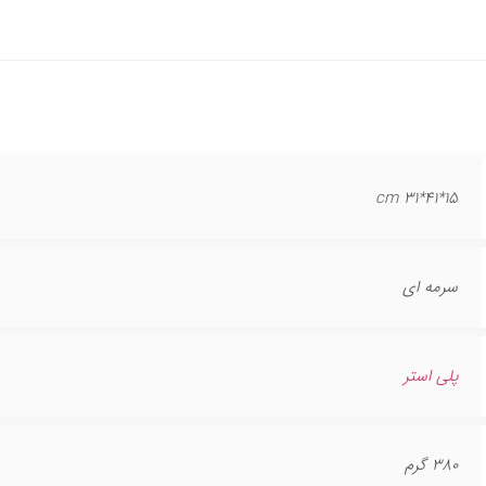
15*41*31 cm
سرمه ای
پلی استر
380 گرم