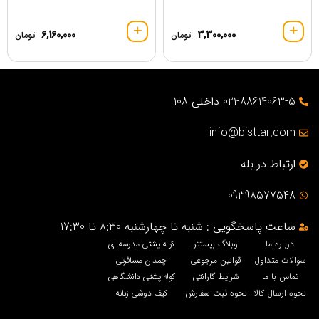
6,160,000
3,300,000
تومان
تومان
021-88614063-5 داخلی 108
info@bisttar.com
ارتباط در بله
09398577548
ساعت پاسخگویی : شنبه تا چهارشنبه 8:30 تا 17:30
درباره ما
وبلاگ بیستتر
کوله پشتی مدرسه ای
سوالات متداول
قوانین مرجوعی
چمدان مسافرتی
تماس با ما
شرایط گارانتی
کوله پشتی دانشگاهی
نحوه ارسال کالا
نحوه ثبت سفارش
کیف دوشی زنانه