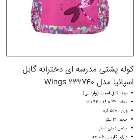
کوله پشتی مدرسه ای دخترانه گابل
اسپانیا مدل 232740 Wings
برند: گابل اسپانیا (وارداتی)
ابعاد : 32 × 18 × 44 cm
وزن : 560 گرم
حجم: 21 لیتر
جنس : پلی استر
دارای گارانتی 6 ماهه