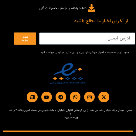
دانلود راهنمای جامع محصولات گابل
از آخرین اخبار ما مطلع باشید...
عضو
شوید
جدید ترین محصولات، اخبار، فروش های ویژه و… بیستتر را در ایمیل دریافت کنید
آدرس : میدان ونک خیابان خدامی بعد از پل کردستان انتهای خیابان آرارات جنوبی بن بست شیرین پلاک3 واحد
6
02188033974