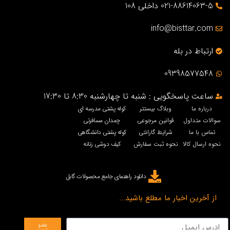
021-88614063-5 داخلی 108
info@bisttar.com
ارتباط در بله
09398577548
ساعت پاسخگویی : شنبه تا چهارشنبه 8:30 تا 17:30
درباره ما
وبلاگ بیستتر
کوله پشتی مدرسه ای
سوالات متداول
قوانین مرجوعی
چمدان مسافرتی
تماس با ما
شرایط گارانتی
کوله پشتی دانشگاهی
نحوه ارسال کالا
نحوه ثبت سفارش
کیف دوشی زنانه
دانلود راهنمای جامع محصولات گابل
از آخرین اخبار ما مطلع باشید...
عضو