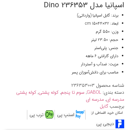
اسپانیا مدل 236353 Dino
برند: گابل اسپانیا (وارداتی)
ابعاد: 32×44×15 cm
وزن: 550 گرم
حجم: 23.50 لیتر
جنس: پلی‌استر
دارای گارانتی 6 ماهه
مزیت: ضدآب و آستردار
مناسب برای دانش‌آموزان پسر
شناسه محصول
236353003
دسته بندی:
GABOL
,
سوم تا پنجم
,
کوله پشتی
,
کوله پشتی
مدرسه ای
,
مدرسه ای
برچسب
گابل
امکان خرید اقساطی از:
اسنپ پی
ترب پی
دیجی پی