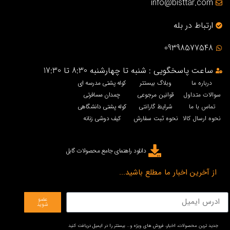
info@bisttar.com
ارتباط در بله
09398577548
ساعت پاسخگویی : شنبه تا چهارشنبه 8:30 تا 17:30
درباره ما
وبلاگ بیستتر
کوله پشتی مدرسه ای
سوالات متداول
قوانین مرجوعی
چمدان مسافرتی
تماس با ما
شرایط گارانتی
کوله پشتی دانشگاهی
نحوه ارسال کالا
نحوه ثبت سفارش
کیف دوشی زنانه
دانلود راهنمای جامع محصولات گابل
از آخرین اخبار ما مطلع باشید...
عضو
شوید
جدید ترین محصولات، اخبار، فروش های ویژه و… بیستتر را در ایمیل دریافت کنید