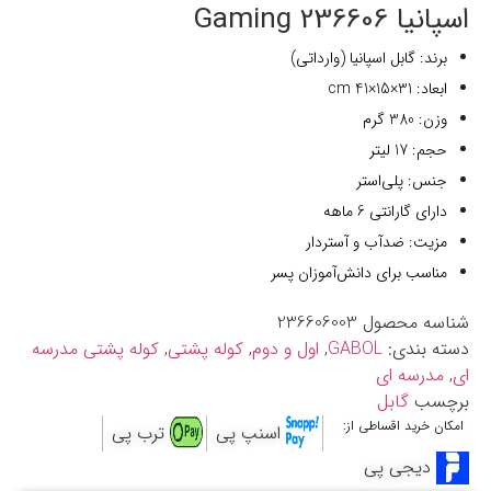
اسپانیا Gaming 236606
برند: گابل اسپانیا (وارداتی)
ابعاد: 31×15×41 cm
وزن: 380 گرم
حجم: 17 لیتر
جنس: پلی‌استر
دارای گارانتی 6 ماهه
مزیت: ضدآب و آستردار
مناسب برای دانش‌آموزان پسر
شناسه محصول
236606003
دسته بندی:
GABOL
,
اول و دوم
,
کوله پشتی
,
کوله پشتی مدرسه
ای
,
مدرسه ای
برچسب
گابل
امکان خرید اقساطی از:
اسنپ پی
ترب پی
دیجی پی