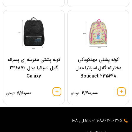
کوله پشتی مهدکودکی
کوله پشتی مدرسه ای پسرانه
دخترانه گابل اسپانیا مدل
گابل اسپانیا مدل 236872
Galaxy
Bouquet 235628
6,160,000
3,300,000
تومان
تومان
021-88614063-5 داخلی 108