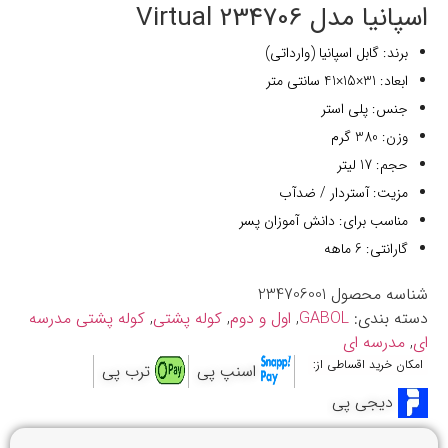
اسپانیا مدل 234706 Virtual
برند: گابل اسپانیا (وارداتی)
ابعاد: 31×15×41 سانتی متر
جنس: پلی استر
وزن: 380 گرم
حجم: 17 لیتر
مزیت: آستردار / ضدآب
مناسب برای: دانش آموزان پسر
گارانتی: 6 ماهه
شناسه محصول
234706001
دسته بندی:
GABOL
,
اول و دوم
,
کوله پشتی
,
کوله پشتی مدرسه
ای
,
مدرسه ای
امکان خرید اقساطی از:
اسنپ پی
ترب پی
دیجی پی