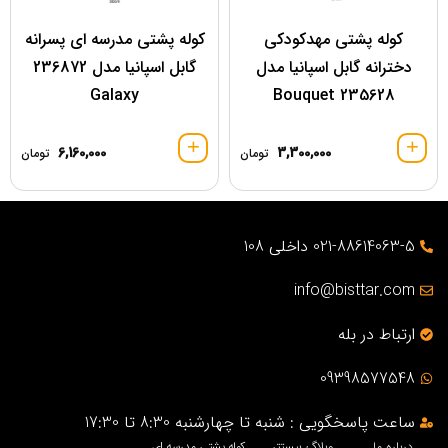
کوله پشتی مهدکودکی
کوله پشتی مدرسه ای پسرانه
دخترانه گابل اسپانیا مدل
گابل اسپانیا مدل 236872
Galaxy
Bouquet 235628
6,160,000
3,300,000
تومان
تومان
021-88614063-5 داخلی 108
info@bisttar.com
ارتباط در بله
09398577548
ساعت پاسخگویی : شنبه تا چهارشنبه 8:30 تا 17:30
درباره ما
وبلاگ بیستتر
کوله پشتی مدرسه ای