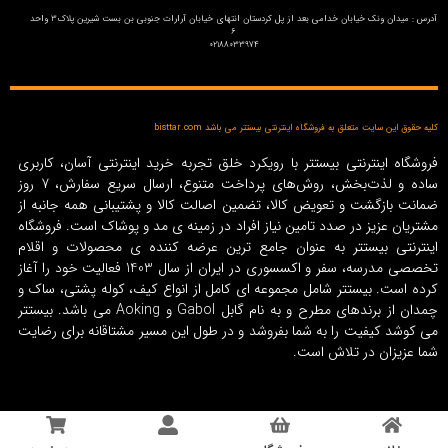
آدرس : میدان ونک خیابان خدامی بعد از پل کردستان انتهای خیابان آرارات جنوبی بن بست شیرین پلاک3 واحد
6
02188033974
کلیه حقوق این سایت متعلق به فروشگاه اینترنتی بیستتر می باشد bisttar.com
فروشگاه اینترنتی بیستتر با رویکرد خلق تجربه خرید اینترنتی آسان، کاربری
ساده و لذت‌بخش، روش‌های پرداخت متنوع، ارسال سریع سفارش، 7 روز
ضمانت بازگشت و تعویض کالا، تضمین اصالت کالا و پشتیبانی همه جانبه از
مشتریان عزیز در صدد تامین نیاز افراد در زمینه‌ ی مد و پوشاک است. فروشگاه
اینترنتی بیستتر به عنوان جامع ترین عرضه کننده ی محصولات و اقلام
تخصصی مدرسه، سفر و اکسسوری در ایران از سال 1403 فعالیت خود را آغاز
کرده است. بیستتر شامل مجموعه ای کامل از انواع کیف، کوله پشتی، ساک و
چمدان از برندهای مطرح و به نام گابل Gabol و Aoking می باشد. بیستتر
می کوشد کیفیت را به شما بفروشد و در طول این مسیر مشتاقانه برای رضایت
شما عزیزان در تلاش است.