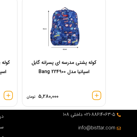
کوله پشتی مدرسه ای پسرانه گابل
کوله 
اسپانیا مدل 224900 Bang
اسپانیا
5,280,000
تومان
021-88614063-5 داخلی 108
درب
سو
info@bisttar.com