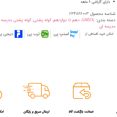
دارای گارانتی 6 ماهه
شناسه محصول
234866003
دسته بندی:
GABOL
,
دهم تا دوازدهم
,
کوله پشتی
,
کوله پشتی مدرسه 
مدرسه ای
اسنپ پی
ترب پی
دیجی پ
امکان خرید اقساطی از:
ضمانت بازگشت کالا
ارسال سریع و رایگان
امک