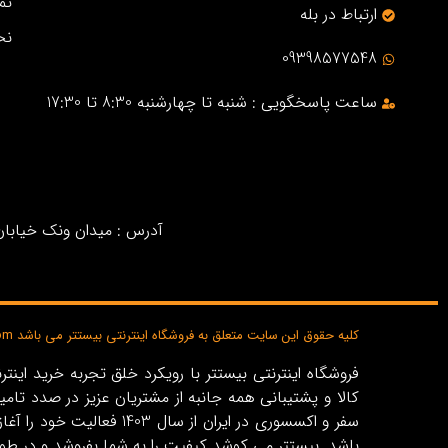
تم
ارتباط در بله
نح
09398577548
ساعت پاسخگویی : شنبه تا چهارشنبه 8:30 تا 17:30
آدرس : میدان ونک خیابان خ
کلیه حقوق این سایت متعلق به فروشگاه اینترنتی بیستتر می باشد bisttar.com
کالا و پشتیبانی همه جانبه از مشتریان عزیز در صدد تام
باشد. بیستتر می کوشد کیفیت را به شما بفروشد و در طو