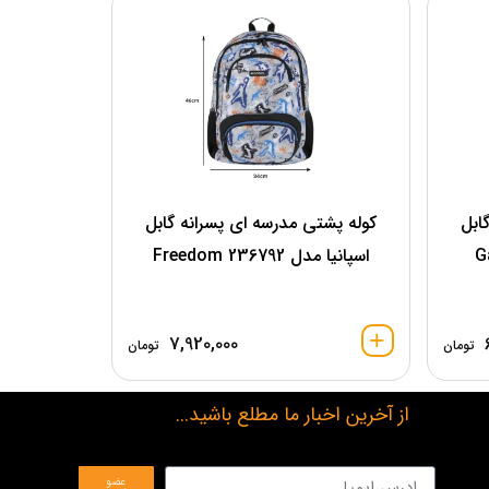
ابل
کوله پشتی مدرسه ای پسرانه گابل
اسپانیا مدل 236792 Freedom
7,920,000
تومان
تومان
از آخرین اخبار ما مطلع باشید...
عضو