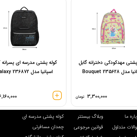
پشتی مهدکودکی دخترانه گابل
کوله پشتی مدرسه ای پسرانه گ
 مدل Bouquet 235628
اسپانیا مدل 236872 Galaxy
6,160,000
3,300,000
تومان
اره ما
وبلاگ بیستتر
کوله پشتی مدرسه ای
چمدان مسافرتی
الات متداول
قوانین مرجوعی