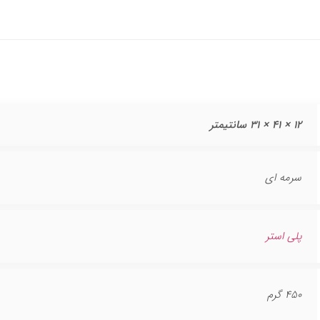
12 × 41 × 31 سانتیمتر
سرمه ای
پلی استر
450 گرم