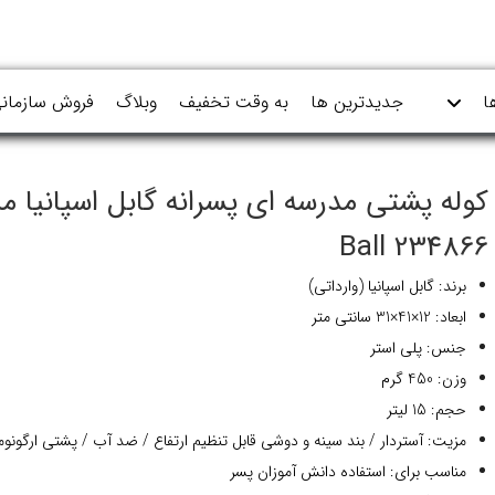
ا
جدیدترین ها
به وقت تخفیف
وبلاگ
فروش سازمان
کوله پشتی مدرسه ای پسرانه گابل اسپانیا م
234866 Ball
برند: گابل اسپانیا (وارداتی)
ابعاد: 12×41×31 سانتی متر
جنس: پلی استر
وزن: 450 گرم
حجم: 15 لیتر
مزیت: آستردار / بند سینه و دوشی قابل تنظیم ارتفاع / ضد آب / پشتی ارگونو
مناسب برای: استفاده دانش آموزان پسر