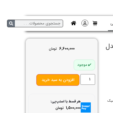
ی
دل
6,600,000
تومان
موجود
افزودن به سبد خرید
میک
هر قسط با اسنپ‌پی:
1,500,000
تومان