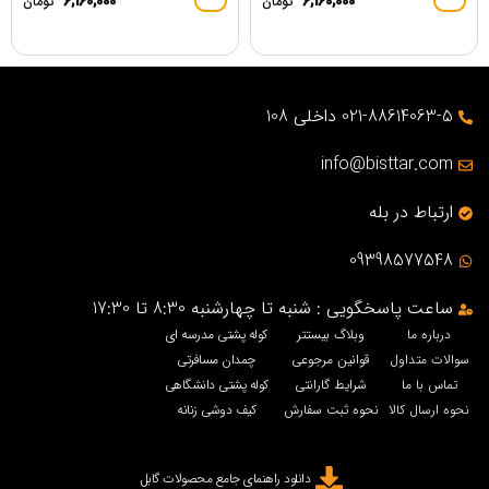
6,160,000
6,160,000
تومان
تومان
021-88614063-5 داخلی 108
info@bisttar.com
ارتباط در بله
09398577548
ساعت پاسخگویی : شنبه تا چهارشنبه 8:30 تا 17:30
درباره ما
وبلاگ بیستتر
کوله پشتی مدرسه ای
سوالات متداول
قوانین مرجوعی
چمدان مسافرتی
تماس با ما
شرایط گارانتی
کوله پشتی دانشگاهی
نحوه ارسال کالا
نحوه ثبت سفارش
کیف دوشی زنانه
دانلود راهنمای جامع محصولات گابل