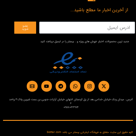
از آخرین اخبار ما مطلع باشید...
عضو
شوید
جدید ترین محصولات، اخبار، فروش های ویژه و… بیستتر را در ایمیل دریافت کنید
آدرس : میدان ونک خیابان خدامی بعد از پل کردستان انتهای خیابان آرارات جنوبی بن بست شیرین پلاک3 واحد
6
02188033974
کلیه حقوق این سایت متعلق به فروشگاه اینترنتی بیستتر می باشد bisttar.com