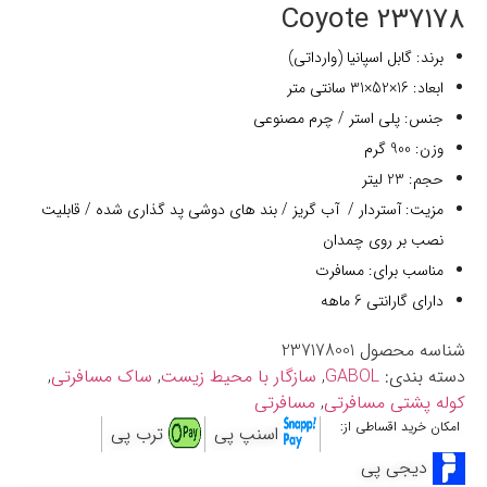
237178 Coyote
برند: گابل اسپانیا (وارداتی)
ابعاد: 16×52×31 سانتی متر
جنس: پلی استر / چرم مصنوعی
وزن: 900 گرم
حجم: 23 لیتر
مزیت: آستردار / آب گریز / بند های دوشی پد گذاری شده / قابلیت
نصب بر روی چمدان
مناسب برای: مسافرت
دارای گارانتی 6 ماهه
شناسه محصول
237178001
دسته بندی:
GABOL
,
سازگار با محیط زیست
,
ساک مسافرتی
,
کوله پشتی مسافرتی
,
مسافرتی
امکان خرید اقساطی از:
اسنپ پی
ترب پی
دیجی پی