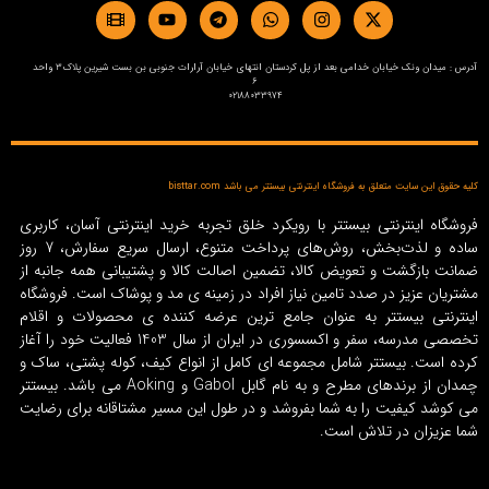
آدرس : میدان ونک خیابان خدامی بعد از پل کردستان انتهای خیابان آرارات جنوبی بن بست شیرین پلاک3 واحد
6
02188033974
کلیه حقوق این سایت متعلق به فروشگاه اینترنتی بیستتر می باشد bisttar.com
فروشگاه اینترنتی بیستتر با رویکرد خلق تجربه خرید اینترنتی آسان، کاربری
ساده و لذت‌بخش، روش‌های پرداخت متنوع، ارسال سریع سفارش، 7 روز
ضمانت بازگشت و تعویض کالا، تضمین اصالت کالا و پشتیبانی همه جانبه از
مشتریان عزیز در صدد تامین نیاز افراد در زمینه‌ ی مد و پوشاک است. فروشگاه
اینترنتی بیستتر به عنوان جامع ترین عرضه کننده ی محصولات و اقلام
تخصصی مدرسه، سفر و اکسسوری در ایران از سال 1403 فعالیت خود را آغاز
کرده است. بیستتر شامل مجموعه ای کامل از انواع کیف، کوله پشتی، ساک و
چمدان از برندهای مطرح و به نام گابل Gabol و Aoking می باشد. بیستتر
می کوشد کیفیت را به شما بفروشد و در طول این مسیر مشتاقانه برای رضایت
شما عزیزان در تلاش است.