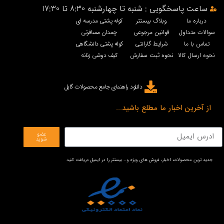
ساعت پاسخگویی : شنبه تا چهارشنبه 8:30 تا 17:30
درباره ما
وبلاگ بیستتر
کوله پشتی مدرسه ای
سوالات متداول
قوانین مرجوعی
چمدان مسافرتی
تماس با ما
شرایط گارانتی
کوله پشتی دانشگاهی
نحوه ارسال کالا
نحوه ثبت سفارش
کیف دوشی زنانه
دانلود راهنمای جامع محصولات گابل
از آخرین اخبار ما مطلع باشید...
عضو
شوید
جدید ترین محصولات، اخبار، فروش های ویژه و… بیستتر را در ایمیل دریافت کنید