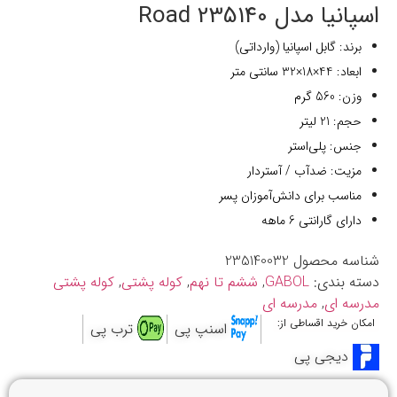
اسپانیا مدل 235140 Road
برند: گابل اسپانیا (وارداتی)
ابعاد: 44×18×32 سانتی متر
وزن: 560 گرم
حجم: 21 لیتر
جنس: پلی‌استر
مزیت: ضدآب / آستردار
مناسب برای دانش‌آموزان پسر
دارای گارانتی 6 ماهه
شناسه محصول
235140032
دسته بندی:
GABOL
,
ششم تا نهم
,
کوله پشتی
,
کوله پشتی
مدرسه ای
,
مدرسه ای
امکان خرید اقساطی از:
اسنپ پی
ترب پی
دیجی پی