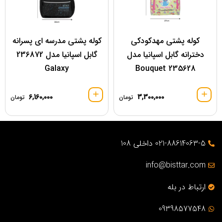
کوله پشتی مهدکودکی
کوله پشتی مدرسه ای پسرانه
دخترانه گابل اسپانیا مدل
گابل اسپانیا مدل 236872
Galaxy
Bouquet 235628
6,160,000
3,300,000
تومان
تومان
021-88614063-5 داخلی 108
info@bisttar.com
ارتباط در بله
09398577548