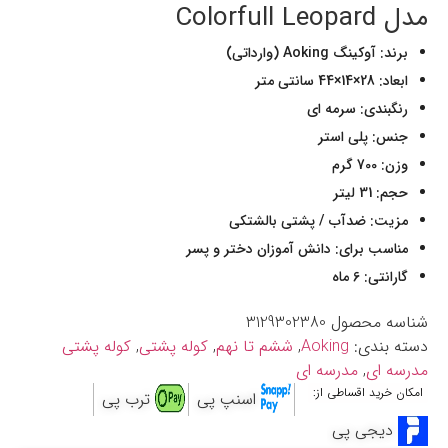
مدل Colorfull Leopard
برند: آوکینگ Aoking (وارداتی)
ابعاد: 28×14×44 سانتی متر
رنگبندی: سرمه ای
جنس: پلی استر
وزن: 700 گرم
حجم: 31 لیتر
مزیت: ضدآب / پشتی بالشتکی
مناسب برای: دانش آموزان دختر و پسر
گارانتی: 6 ماه
شناسه محصول
3129302380
دسته بندی:
Aoking
,
ششم تا نهم
,
کوله پشتی
,
کوله پشتی
مدرسه ای
,
مدرسه ای
امکان خرید اقساطی از:
اسنپ پی
ترب پی
دیجی پی