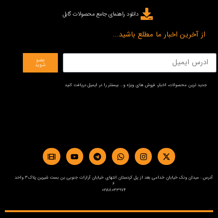
دانلود راهنمای جامع محصولات گابل
از آخرین اخبار ما مطلع باشید...
عضو
شوید
جدید ترین محصولات، اخبار، فروش های ویژه و… بیستتر را در ایمیل دریافت کنید
آدرس : میدان ونک خیابان خدامی بعد از پل کردستان انتهای خیابان آرارات جنوبی بن بست شیرین پلاک3 واحد
6
02188033974