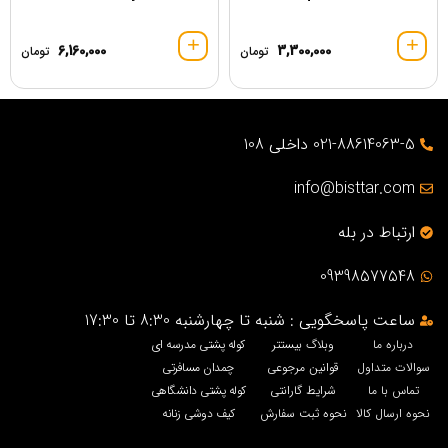
6,160,000
3,300,000
تومان
تومان
021-88614063-5 داخلی 108
info@bisttar.com
ارتباط در بله
09398577548
ساعت پاسخگویی : شنبه تا چهارشنبه 8:30 تا 17:30
درباره ما
وبلاگ بیستتر
کوله پشتی مدرسه ای
سوالات متداول
قوانین مرجوعی
چمدان مسافرتی
تماس با ما
شرایط گارانتی
کوله پشتی دانشگاهی
نحوه ارسال کالا
نحوه ثبت سفارش
کیف دوشی زنانه