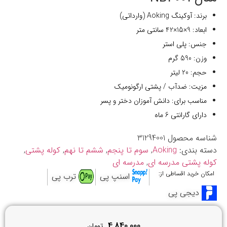
برند: آوکینگ Aoking (وارداتی)
ابعاد: 9×15×42 سانتی متر
جنس: پلی استر
وزن: 590 گرم
حجم: 20 لیتر
مزیت: ضدآب / پشتی ارگونومیک
مناسب برای: دانش آموزان دختر و پسر
دارای گارانتی 6 ماه
شناسه محصول
31294001
دسته بندی:
Aoking
,
سوم تا پنجم
,
ششم تا نهم
,
کوله پشتی
,
کوله پشتی مدرسه ای
,
مدرسه ای
امکان خرید اقساطی از:
اسنپ پی
ترب پی
دیجی پی
4,840,000
تومان