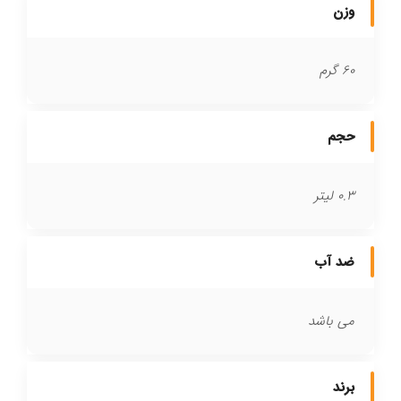
وزن
60 گرم
حجم
0.3 لیتر
ضد آب
می باشد
برند