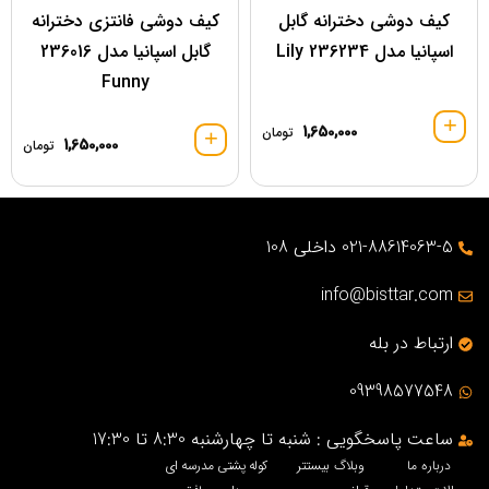
کیف دوشی دخترانه گابل
کیف دوشی فانتزی دخترانه
اسپانیا مدل 236234 Lily
گابل اسپانیا مدل 236016
Funny
1,650,000
تومان
1,650,000
تومان
021-88614063-5 داخلی 108
info@bisttar.com
ارتباط در بله
09398577548
ساعت پاسخگویی : شنبه تا چهارشنبه 8:30 تا 17:30
درباره ما
وبلاگ بیستتر
کوله پشتی مدرسه ای