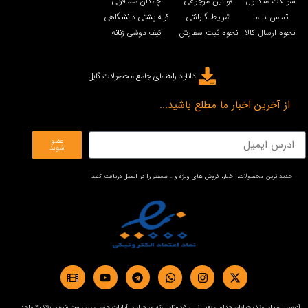
سوالات متداول
قوانین مرجوعی
چمدان مسافرتی
تماس با ما
شرایط گارانتی
کوله پشتی دانشگاهی
نحوه ارسال کالا
نحوه ثبت سفارش
کیف دوشی زنانه
دانلود راهنمای جامع محصولات گابل
از آخرین اخبار ما مطلع باشید...
عضو
شوید
جدید ترین محصولات، اخبار، فروش های ویژه و… بیستتر را در ایمیل دریافت کنید
آدرس : میدان ونک خیابان خدامی بعد از پل کردستان انتهای خیابان آرارات جنوبی بن بست شیرین پلاک3 واحد