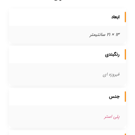
ابعاد
13 × 21 سانتیمتر
رنگبندی
فیروزه ای
جنس
پلی استر