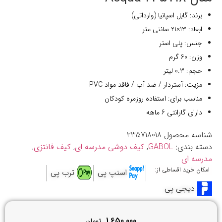
برند: گابل اسپانیا (وارداتی)
ابعاد: 13×21 سانتی متر
جنس: پلی استر
وزن: 60 گرم
حجم: 0.3 لیتر
مزیت: آستردار / ضد آب / فاقد مواد PVC
مناسب برای: استفاده روزمره کودکان
دارای گارانتی 6 ماهه
شناسه محصول
235718018
دسته بندی:
GABOL
,
کیف دوشی مدرسه ای
,
کیف فانتزی
,
مدرسه ای
امکان خرید اقساطی از:
اسنپ پی
ترب پی
دیجی پی
1,650,000
تومان