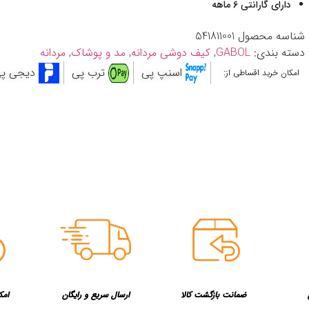
دارای گارانتی 6 ماهه
شناسه محصول
541811001
دسته بندی:
GABOL
,
کیف دوشی مردانه
,
مد و پوشاک
,
مردانه
اسنپ پی
ترب پی
دیجی پ
امکان خرید اقساطی از:
ضمانت بازگشت کالا
ارسال سریع و رایگان
امک