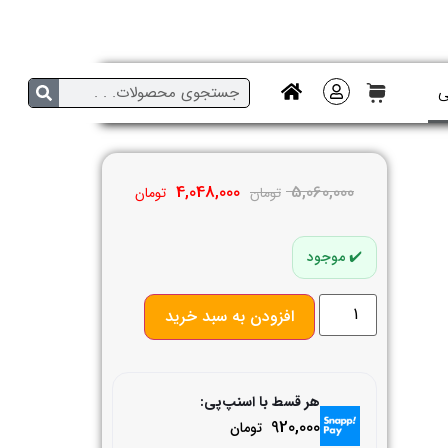
ی
4,048,000
5,060,000
تومان
تومان
موجود
افزودن به سبد خرید
هر قسط با اسنپ‌پی:
920,000
تومان