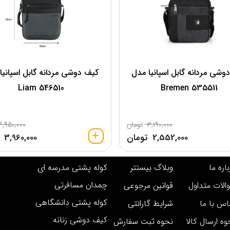
وشی مردانه گابل اسپانیا مدل
کیف دوشی مردانه گابل اسپانیا
546510 Liam
535511 Bremen
3,190,000
تومان
4,950,000
2,552,000
تومان
3,960,000
اره ما
وبلاگ بیستتر
کوله پشتی مدرسه ای
چمدان مسافرتی
الات متداول
قوانین مرجوعی
کوله پشتی دانشگاهی
اس با ما
شرایط گارانتی
کیف دوشی زنانه
وه ارسال کالا
نحوه ثبت سفارش