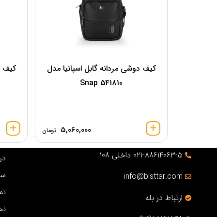
کیف دوشی مردانه گابل اسپانیا مدل
کیف د
541810 Snap
5,060,000
تومان
021-88614063-5 داخلی 108
درب
سو
info@bisttar.com
تم
ارتباط در بله
نح