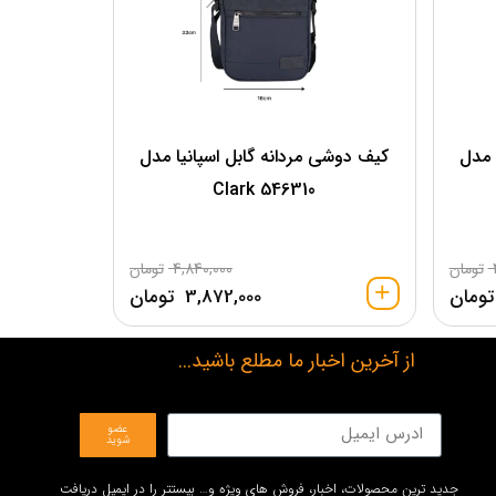
 مدل
کیف دوشی مردانه گابل اسپانیا مدل
Clark 546310
تومان
4,840,000
تومان
تومان
3,872,000
تومان
از آخرین اخبار ما مطلع باشید...
عضو
شوید
جدید ترین محصولات، اخبار، فروش های ویژه و… بیستتر را در ایمیل دریافت