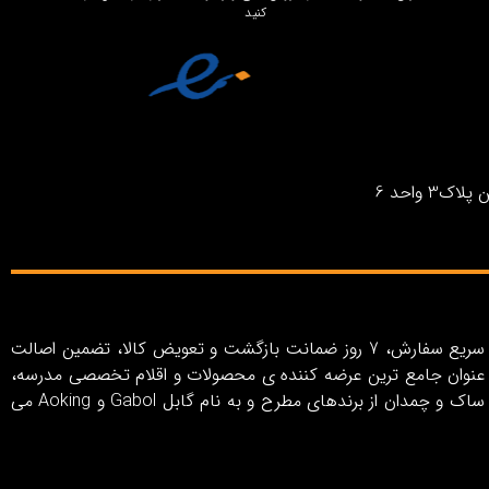
کنید
واحد 6
فروشگاه اینترنتی بیستتر با رویکرد خلق تجربه خرید اینترنتی آسان، کاربری ساده و لذت‌بخش، روش‌های پرداخت متنوع، ارسال سریع سفارش، 7 روز ضمانت بازگشت و تعویض کالا، تضمین اصالت
ر به عنوان جامع ترین عرضه کننده ی محصولات و اقلام تخصصی مدرسه،
سفر و اکسسوری در ایران از سال 1403 فعالیت خود را آغاز کرده است. بیستتر شامل مجموعه ای کامل از انواع کیف، کوله پشتی، ساک و چمدان از برندهای مطرح و به نام گابل Gabol و Aoking می