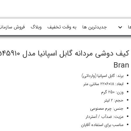
ا
جدیدترین ها
به وقت تخفیف
وبلاگ
فروش سازمان
کیف دوشی مردانه گابل اسپانیا مدل 10
Bran
برند: گابل اسپانیا (وارداتی)
ابعاد: 18×6×22 سانتی متر
وزن: 250 گرم
حجم: 2 لیتر
جنس: چرم مصنوعی
مزیت: ضدآب / آستردار
مناسب برای استفاده آقایان