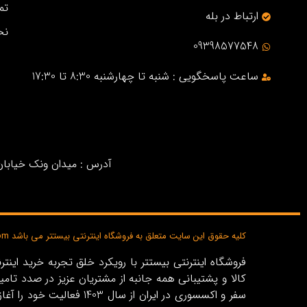
تم
ارتباط در بله
نح
09398577548
ساعت پاسخگویی : شنبه تا چهارشنبه 8:30 تا 17:30
آدرس : میدان ونک خیابان خ
کلیه حقوق این سایت متعلق به فروشگاه اینترنتی بیستتر می باشد bisttar.com
کالا و پشتیبانی همه جانبه از مشتریان عزیز در صدد تام