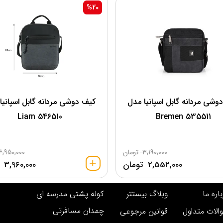
%20
وشی مردانه گابل اسپانیا مدل
کیف دوشی مردانه گابل اسپانیا
546510 Liam
535511 Bremen
3,190,000
تومان
4,950,000
2,552,000
تومان
3,960,000
اره ما
وبلاگ بیستتر
کوله پشتی مدرسه ای
چمدان مسافرتی
الات متداول
قوانین مرجوعی