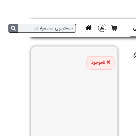
ی
5459
ناموجود