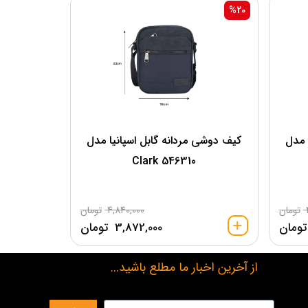
%20
 مدل
کیف دوشی مردانه گابل اسپانیا مدل
Clark 546310
تومان
4,840,000
تومان
تومان
3,872,000
تومان
از آخرین اخبار ما مطلع باشید...