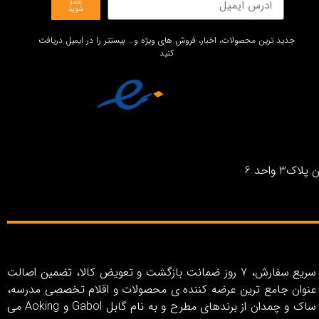
عضو
شوید
جدید ترین محصولات، اخبار، فروش های ویژه و… بیستتر را در ایمیل دریافت
کنید
واحد 6
فروشگاه اینترنتی بیستتر با رویکرد خلق تجربه خرید اینترنتی آسان، کاربری ساده و لذت‌بخش، روش‌های پرداخت متنوع، ارسال سریع سفارش، 7 روز ضمانت بازگشت و تعویض کالا، تضمین اصالت
ر به عنوان جامع ترین عرضه کننده ی محصولات و اقلام تخصصی مدرسه،
سفر و اکسسوری در ایران از سال 1403 فعالیت خود را آغاز کرده است. بیستتر شامل مجموعه ای کامل از انواع کیف، کوله پشتی، ساک و چمدان از برندهای مطرح و به نام گابل Gabol و Aoking می