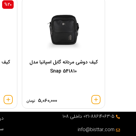
%20
کیف دوشی مردانه گابل اسپانیا مدل
کیف د
541810 Snap
5,060,000
تومان
021-88614063-5 داخلی 108
درب
سو
info@bisttar.com