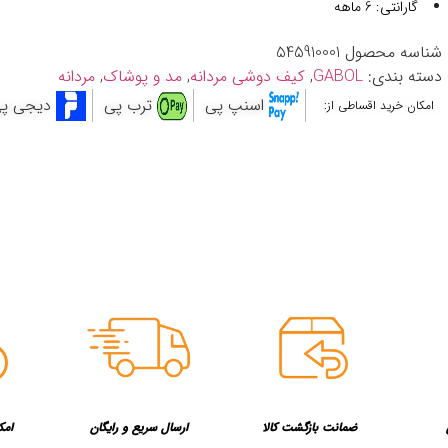
گارانتی: 6 ماهه
شناسه محصول
545910001
دسته بندی:
GABOL
,
کیف دوشی مردانه
,
مد و پوشاک
,
مردانه
اسنپ پی
ترب پی
دیجی پ
امکان خرید اقساطی از:
ضمانت بازگشت کالا
ارسال سریع و رایگان
امک