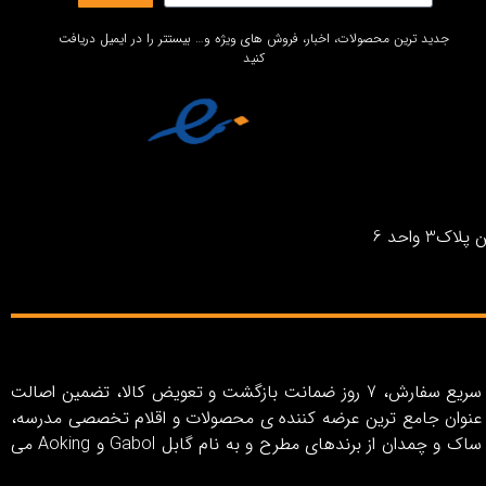
جدید ترین محصولات، اخبار، فروش های ویژه و… بیستتر را در ایمیل دریافت
کنید
واحد 6
فروشگاه اینترنتی بیستتر با رویکرد خلق تجربه خرید اینترنتی آسان، کاربری ساده و لذت‌بخش، روش‌های پرداخت متنوع، ارسال سریع سفارش، 7 روز ضمانت بازگشت و تعویض کالا، تضمین اصالت
ر به عنوان جامع ترین عرضه کننده ی محصولات و اقلام تخصصی مدرسه،
سفر و اکسسوری در ایران از سال 1403 فعالیت خود را آغاز کرده است. بیستتر شامل مجموعه ای کامل از انواع کیف، کوله پشتی، ساک و چمدان از برندهای مطرح و به نام گابل Gabol و Aoking می