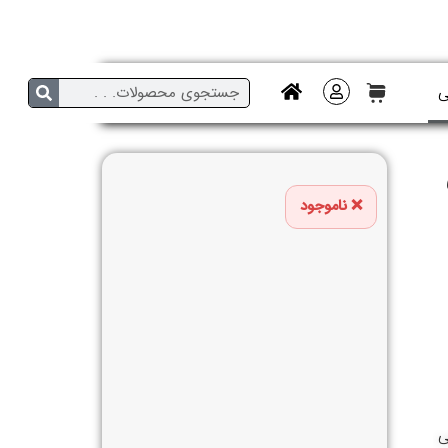
ی
ناموجود
ی