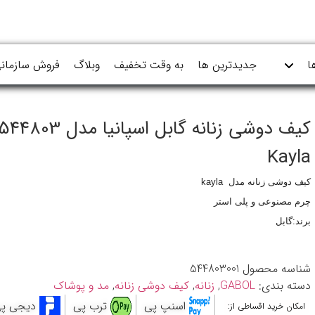
ا
جدیدترین ها
به وقت تخفیف
وبلاگ
فروش سازمان
کیف دوشی زنانه گابل اسپانیا مدل 544803
Kayla
کیف دوشی زنانه مدل
kayla
چرم مصنوعی و پلی استر
برند:گابل
شناسه محصول
544803001
دسته بندی:
GABOL
,
زنانه
,
کیف دوشی زنانه
,
مد و پوشاک
اسنپ پی
ترب پی
دیجی پ
امکان خرید اقساطی از: