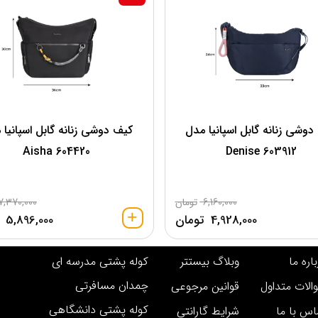
دوشی زنانه گابل اسپانیا مدل
کیف دوشی زنانه گابل اسپانیا 
604420 Aisha
603912 Denise
6,160,000
تومان
7,370,000
4,928,000
تومان
5,896,000
اره ما
وبلاگ بیستتر
کوله پشتی مدرسه ای
چمدان مسافرتی
الات متداول
قوانین مرجوعی
کوله پشتی دانشگاهی
اس با ما
شرایط گارانتی