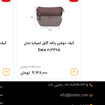
کیف دوشی زنانه گابل اسپانیا مدل
کیف 
603325 Dara
6,160,000
تومان
4,928,000
تومان
021-88614063-5 داخلی 108
درب
سو
info@bisttar.com
تم