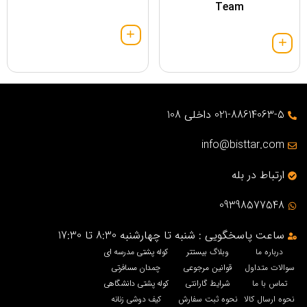
Team
021-88614063-5 داخلی 108
info@bisttar.com
ارتباط در بله
09398577548
ساعت پاسخگویی : شنبه تا چهارشنبه 8:30 تا 17:30
درباره ما
وبلاگ بیستتر
کوله پشتی مدرسه ای
سوالات متداول
قوانین مرجوعی
چمدان مسافرتی
تماس با ما
شرایط گارانتی
کوله پشتی دانشگاهی
نحوه ارسال کالا
نحوه ثبت سفارش
کیف دوشی زنانه