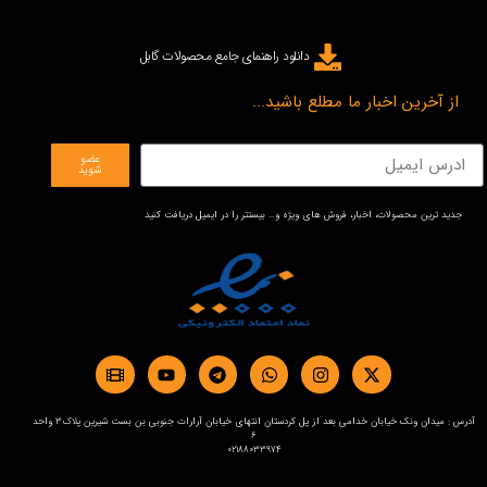
دانلود راهنمای جامع محصولات گابل
از آخرین اخبار ما مطلع باشید...
عضو
شوید
جدید ترین محصولات، اخبار، فروش های ویژه و… بیستتر را در ایمیل دریافت کنید
آدرس : میدان ونک خیابان خدامی بعد از پل کردستان انتهای خیابان آرارات جنوبی بن بست شیرین پلاک3 واحد
6
02188033974