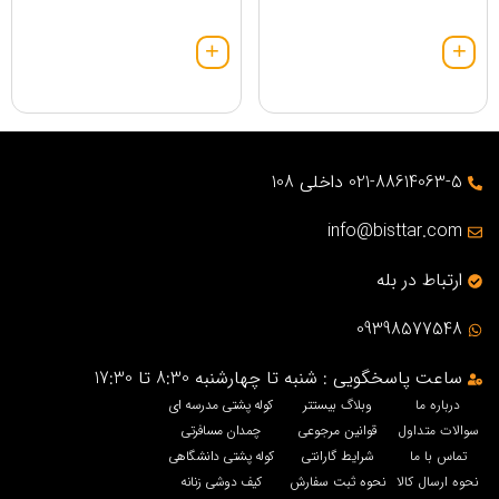
021-88614063-5 داخلی 108
info@bisttar.com
ارتباط در بله
09398577548
ساعت پاسخگویی : شنبه تا چهارشنبه 8:30 تا 17:30
درباره ما
وبلاگ بیستتر
کوله پشتی مدرسه ای
سوالات متداول
قوانین مرجوعی
چمدان مسافرتی
تماس با ما
شرایط گارانتی
کوله پشتی دانشگاهی
نحوه ارسال کالا
نحوه ثبت سفارش
کیف دوشی زنانه