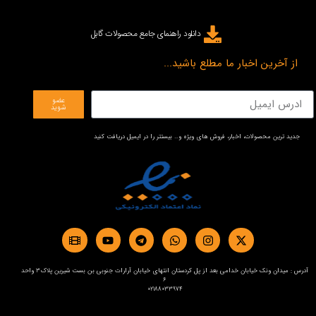
دانلود راهنمای جامع محصولات گابل
از آخرین اخبار ما مطلع باشید...
عضو
شوید
جدید ترین محصولات، اخبار، فروش های ویژه و… بیستتر را در ایمیل دریافت کنید
آدرس : میدان ونک خیابان خدامی بعد از پل کردستان انتهای خیابان آرارات جنوبی بن بست شیرین پلاک3 واحد
6
02188033974