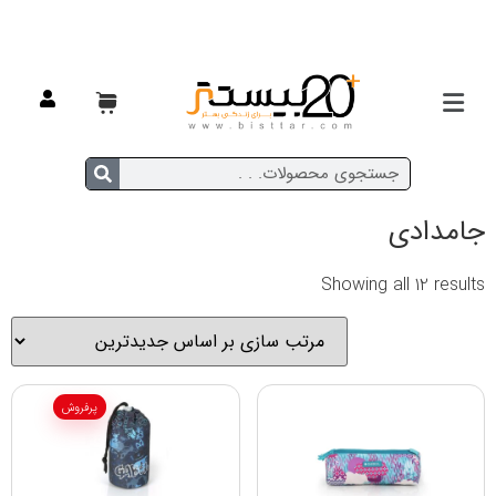
خانه
/ محصولات برچسب خورده “جامدادی”
جامدادی
Showing all 12 results
پرفروش