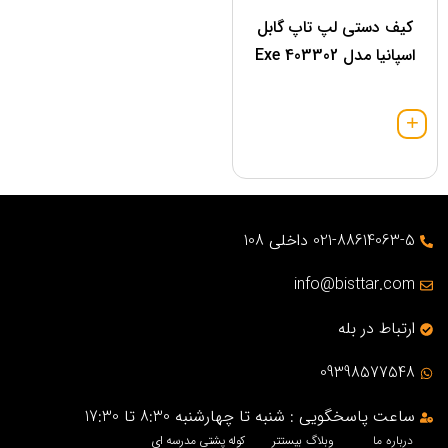
کيف دستی لپ تاپ گابل
اسپانیا مدل 403302 Exe
021-88614063-5 داخلی 108
info@bisttar.com
ارتباط در بله
09398577548
ساعت پاسخگویی : شنبه تا چهارشنبه 8:30 تا 17:30
درباره ما
وبلاگ بیستتر
کوله پشتی مدرسه ای