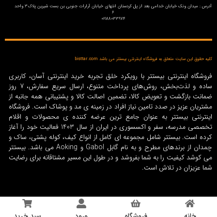
آدرس : میدان ونک خیابان خدامی بعد از پل کردستان انتهای خیابان آرارات جنوبی بن بست شیرین پلاک3 واحد
6
02188033974
کلیه حقوق این سایت متعلق به فروشگاه اینترنتی بیستتر می باشد bisttar.com
فروشگاه اینترنتی بیستتر با رویکرد خلق تجربه خرید اینترنتی آسان، کاربری
ساده و لذت‌بخش، روش‌های پرداخت متنوع، ارسال سریع سفارش، 7 روز
ضمانت بازگشت و تعویض کالا، تضمین اصالت کالا و پشتیبانی همه جانبه از
مشتریان عزیز در صدد تامین نیاز افراد در زمینه‌ ی مد و پوشاک است. فروشگاه
اینترنتی بیستتر به عنوان جامع ترین عرضه کننده ی محصولات و اقلام
تخصصی مدرسه، سفر و اکسسوری در ایران از سال 1403 فعالیت خود را آغاز
کرده است. بیستتر شامل مجموعه ای کامل از انواع کیف، کوله پشتی، ساک و
چمدان از برندهای مطرح و به نام گابل Gabol و Aoking می باشد. بیستتر
می کوشد کیفیت را به شما بفروشد و در طول این مسیر مشتاقانه برای رضایت
شما عزیزان در تلاش است.
خانه
فروشگاه
ورود
سبد خرید