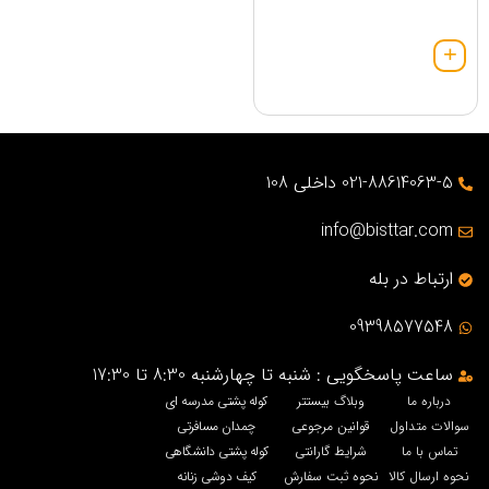
021-88614063-5 داخلی 108
info@bisttar.com
ارتباط در بله
09398577548
ساعت پاسخگویی : شنبه تا چهارشنبه 8:30 تا 17:30
درباره ما
وبلاگ بیستتر
کوله پشتی مدرسه ای
سوالات متداول
قوانین مرجوعی
چمدان مسافرتی
تماس با ما
شرایط گارانتی
کوله پشتی دانشگاهی
نحوه ارسال کالا
نحوه ثبت سفارش
کیف دوشی زنانه