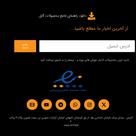
دانلود راهنمای جامع محصولات گابل
از آخرین اخبار ما مطلع باشید...
عضو
شوید
جدید ترین محصولات، اخبار، فروش های ویژه و… بیستتر را در ایمیل دریافت کنید
آدرس : میدان ونک خیابان خدامی بعد از پل کردستان انتهای خیابان آرارات جنوبی بن بست شیرین پلاک3 واحد
6
02188033974