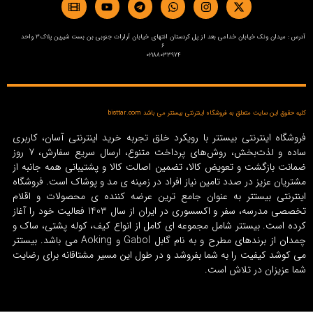
آدرس : میدان ونک خیابان خدامی بعد از پل کردستان انتهای خیابان آرارات جنوبی بن بست شیرین پلاک3 واحد
6
02188033974
کلیه حقوق این سایت متعلق به فروشگاه اینترنتی بیستتر می باشد bisttar.com
فروشگاه اینترنتی بیستتر با رویکرد خلق تجربه خرید اینترنتی آسان، کاربری
ساده و لذت‌بخش، روش‌های پرداخت متنوع، ارسال سریع سفارش، 7 روز
ضمانت بازگشت و تعویض کالا، تضمین اصالت کالا و پشتیبانی همه جانبه از
مشتریان عزیز در صدد تامین نیاز افراد در زمینه‌ ی مد و پوشاک است. فروشگاه
اینترنتی بیستتر به عنوان جامع ترین عرضه کننده ی محصولات و اقلام
تخصصی مدرسه، سفر و اکسسوری در ایران از سال 1403 فعالیت خود را آغاز
کرده است. بیستتر شامل مجموعه ای کامل از انواع کیف، کوله پشتی، ساک و
چمدان از برندهای مطرح و به نام گابل Gabol و Aoking می باشد. بیستتر
می کوشد کیفیت را به شما بفروشد و در طول این مسیر مشتاقانه برای رضایت
شما عزیزان در تلاش است.