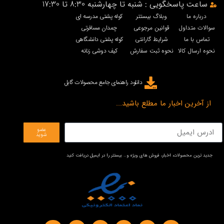
ساعت پاسخگویی : شنبه تا چهارشنبه 8:30 تا 17:30
درباره ما
وبلاگ بیستتر
کوله پشتی مدرسه ای
سوالات متداول
قوانین مرجوعی
چمدان مسافرتی
تماس با ما
شرایط گارانتی
کوله پشتی دانشگاهی
نحوه ارسال کالا
نحوه ثبت سفارش
کیف دوشی زنانه
دانلود راهنمای جامع محصولات گابل
از آخرین اخبار ما مطلع باشید...
عضو
شوید
جدید ترین محصولات، اخبار، فروش های ویژه و… بیستتر را در ایمیل دریافت کنید