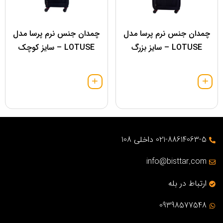
چمدان جنس نرم پرسا مدل
چمدان جنس نرم پرسا مدل
LOTUSE – سایز بزرگ
LOTUSE – سایز کوچک
021-88614063-5 داخلی 108
info@bisttar.com
ارتباط در بله
09398577548