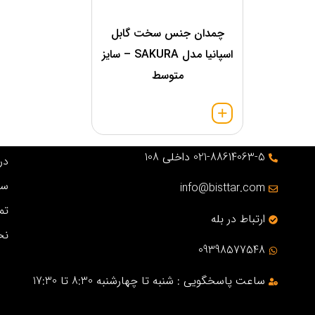
چمدان جنس سخت گابل
اسپانیا مدل SAKURA – سایز
متوسط
021-88614063-5 داخلی 108
درب
سو
info@bisttar.com
تم
ارتباط در بله
نح
09398577548
ساعت پاسخگویی : شنبه تا چهارشنبه 8:30 تا 17:30