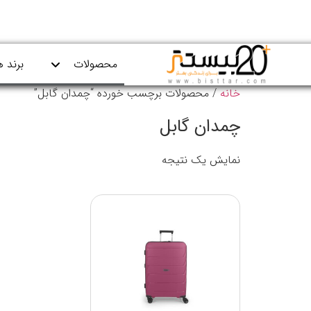
محصولات
برند ه
خانه
/ محصولات برچسب خورده “چمدان گابل”
چمدان گابل
نمایش یک نتیجه