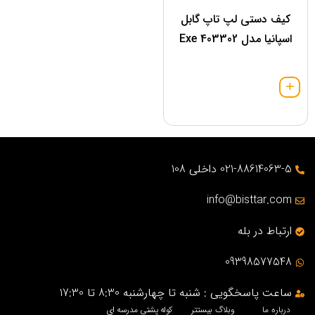
کيف دستی لپ تاپ گابل
اسپانیا مدل 403302 Exe
021-88614063-5 داخلی 108
info@bisttar.com
ارتباط در بله
09398577548
ساعت پاسخگویی : شنبه تا چهارشنبه 8:30 تا 17:30
درباره ما
وبلاگ بیستتر
کوله پشتی مدرسه ای