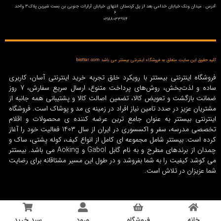
آدرس : میدان ونک خیابان خدامی بعد از پل کردستان انتهای خیابان آرارات جنوبی بن بست شیرین پلاک3 واحد
6
02188033974
کلیه حقوق این سایت متعلق به فروشگاه اینترنتی بیستتر می باشد bisttar.com
فروشگاه اینترنتی بیستتر با رویکرد خلق تجربه خرید اینترنتی آسان، کاربری
ساده و لذت‌بخش، روش‌های پرداخت متنوع، ارسال سریع سفارش، 7 روز
ضمانت بازگشت و تعویض کالا، تضمین اصالت کالا و پشتیبانی همه جانبه از
مشتریان عزیز در صدد تامین نیاز افراد در زمینه‌ ی مد و پوشاک است. فروشگاه
اینترنتی بیستتر به عنوان جامع ترین عرضه کننده ی محصولات و اقلام
تخصصی مدرسه، سفر و اکسسوری در ایران از سال 1403 فعالیت خود را آغاز
کرده است. بیستتر شامل مجموعه ای کامل از انواع کیف، کوله پشتی، ساک و
چمدان از برندهای مطرح و به نام گابل Gabol و Aoking می باشد. بیستتر
می کوشد کیفیت را به شما بفروشد و در طول این مسیر مشتاقانه برای رضایت
شما عزیزان در تلاش است.
خانه
فروشگاه
ورود
سبد خرید