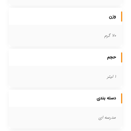
وزن
70 گرم
حجم
1 لیتر
دسته بندی
مدرسه ای