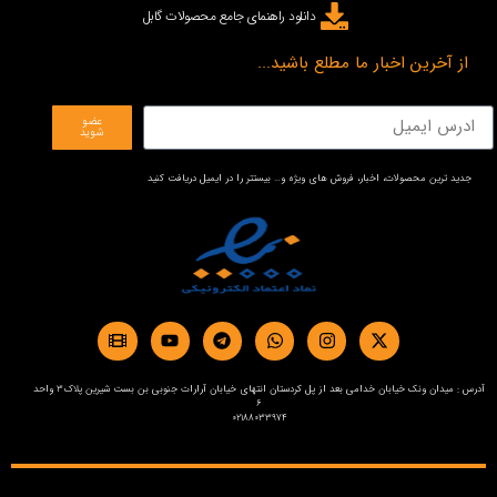
دانلود راهنمای جامع محصولات گابل
از آخرین اخبار ما مطلع باشید...
عضو
شوید
جدید ترین محصولات، اخبار، فروش های ویژه و… بیستتر را در ایمیل دریافت کنید
آدرس : میدان ونک خیابان خدامی بعد از پل کردستان انتهای خیابان آرارات جنوبی بن بست شیرین پلاک3 واحد
6
02188033974