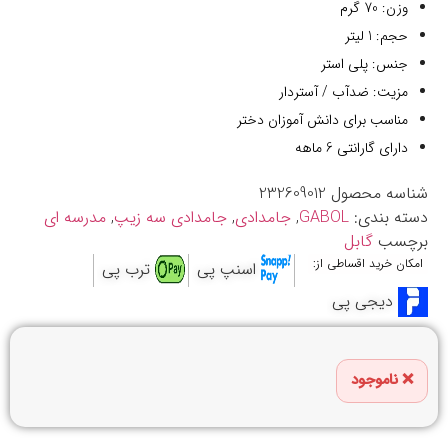
وزن: 70 گرم
حجم: 1 لیتر
جنس: پلی استر
مزیت: ضدآب / آستردار
مناسب برای دانش آموزان دختر
دارای گارانتی 6 ماهه
شناسه محصول
232609012
دسته بندی:
GABOL
,
جامدادی
,
جامدادی سه زیپ
,
مدرسه ای
برچسب
گابل
امکان خرید اقساطی از:
اسنپ پی
ترب پی
دیجی پی
ناموجود