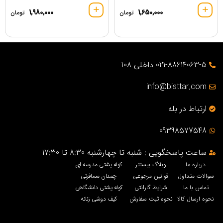
1,980,000
1,650,000
تومان
تومان
021-88614063-5 داخلی 108
info@bisttar.com
ارتباط در بله
09398577548
ساعت پاسخگویی : شنبه تا چهارشنبه 8:30 تا 17:30
درباره ما
وبلاگ بیستتر
کوله پشتی مدرسه ای
سوالات متداول
قوانین مرجوعی
چمدان مسافرتی
تماس با ما
شرایط گارانتی
کوله پشتی دانشگاهی
نحوه ارسال کالا
نحوه ثبت سفارش
کیف دوشی زنانه