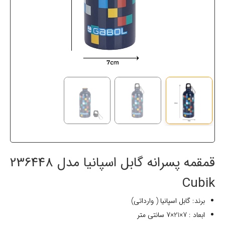
قمقمه پسرانه گابل اسپانیا مدل 236448
Cubik
برند: گابل اسپانیا ( وارداتی)
ابعاد : 7×21×7 سانتی متر