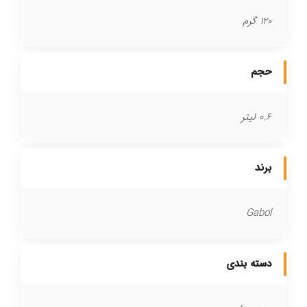
120 گرم
حجم
0.6 لیتر
برند
Gabol
دسته بندی