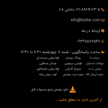
021-88614063-5 داخلی 108
info@bisttar.com
ارتباط در بله
09398577548
ساعت پاسخگویی : شنبه تا چهارشنبه 8:30 تا 17:30
درباره ما
وبلاگ بیستتر
کوله پشتی مدرسه ای
سوالات متداول
قوانین مرجوعی
چمدان مسافرتی
تماس با ما
شرایط گارانتی
کوله پشتی دانشگاهی
نحوه ارسال کالا
نحوه ثبت سفارش
کیف دوشی زنانه
دانلود راهنمای جامع محصولات گابل
از آخرین اخبار ما مطلع باشید...