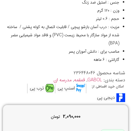
جنس : استیل ضد زنگ
وزن : 120 گرم
حجم : 0.6 لیتر
مزیت : درب آسان بازشو پیچی / قابلیت اتصال به کوله پشتی / ساخته
شده از مواد سازگار با محیط زیست (PVC) و فاقد مواد شیمیایی مضر
(BPA)
مناسب برای : دانش آموزان پسر
گارانتی : 6 ماهه
شناسه محصول
236448046
دسته بندی:
GABOL
,
قمقمه
,
مدرسه ای
امکان خرید اقساطی از:
اسنپ پی
ترب پی
دیجی پی
2,090,000
تومان