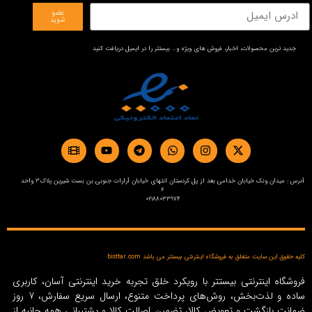
عضو
شوید
جدید ترین محصولات، اخبار، فروش های ویژه و… بیستتر را در ایمیل دریافت کنید
آدرس : میدان ونک خیابان خدامی بعد از پل کردستان انتهای خیابان آرارات جنوبی بن بست شیرین پلاک3 واحد
6
02188033974
کلیه حقوق این سایت متعلق به فروشگاه اینترنتی بیستتر می باشد bisttar.com
فروشگاه اینترنتی بیستتر با رویکرد خلق تجربه خرید اینترنتی آسان، کاربری
ساده و لذت‌بخش، روش‌های پرداخت متنوع، ارسال سریع سفارش، 7 روز
ضمانت بازگشت و تعویض کالا، تضمین اصالت کالا و پشتیبانی همه جانبه از