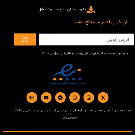
دانلود راهنمای جامع محصولات گابل
از آخرین اخبار ما مطلع باشید...
عضو
شوید
جدید ترین محصولات، اخبار، فروش های ویژه و… بیستتر را در ایمیل دریافت کنید
آدرس : میدان ونک خیابان خدامی بعد از پل کردستان انتهای خیابان آرارات جنوبی بن بست شیرین پلاک3 واحد
6
02188033974