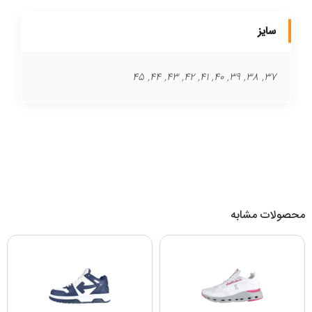
سایز
37, 38, 39, 40, 41, 42, 43, 44, 45
محصولات مشابه