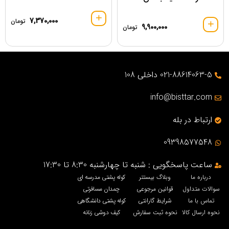
7,370,000
تومان
9,900,000
تومان
021-88614063-5 داخلی 108
info@bisttar.com
ارتباط در بله
09398577548
ساعت پاسخگویی : شنبه تا چهارشنبه 8:30 تا 17:30
درباره ما
وبلاگ بیستتر
کوله پشتی مدرسه ای
سوالات متداول
قوانین مرجوعی
چمدان مسافرتی
تماس با ما
شرایط گارانتی
کوله پشتی دانشگاهی
نحوه ارسال کالا
نحوه ثبت سفارش
کیف دوشی زنانه