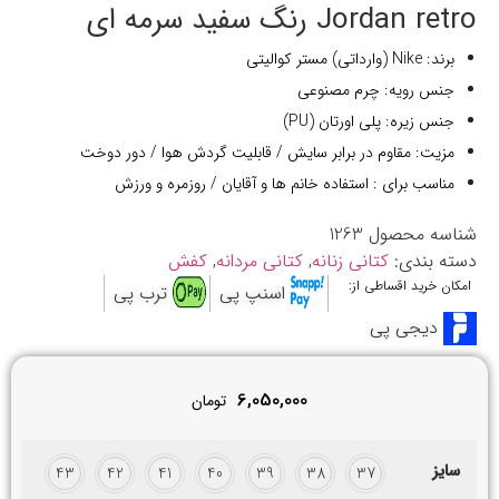
Jordan retro رنگ سفید سرمه ای
برند: Nike (وارداتی) مستر کوالیتی
جنس رویه: چرم مصنوعی
جنس زیره: پلی اورتان (PU)
مزیت:
مقاوم در برابر سایش /
قابلیت گردش هوا / دور دوخت
مناسب برای : استفاده خانم ها و آقایان / روزمره و ورزش
شناسه محصول
1263
دسته بندی:
کتانی زنانه
,
کتانی مردانه
,
کفش
امکان خرید اقساطی از:
اسنپ پی
ترب پی
دیجی پی
6,050,000
تومان
سایز
43
42
41
40
39
38
37