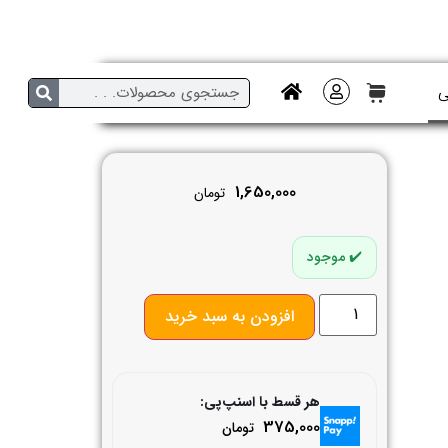
ی
1,650,000
تومان
موجود
افزودن به سبد خرید
هر قسط با اسنپ‌پی:
375,000
تومان