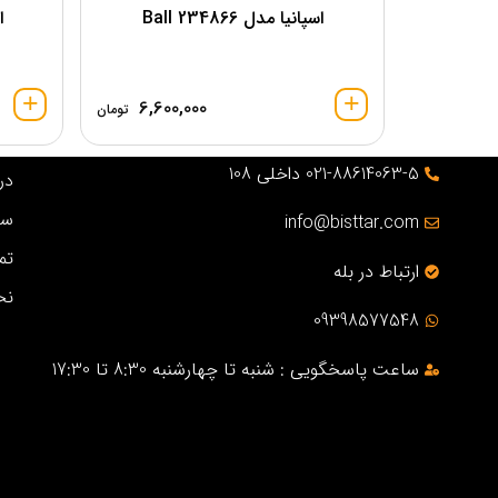
اسپانیا مدل 234866 Ball
اس
6,600,000
تومان
021-88614063-5 داخلی 108
درب
سو
info@bisttar.com
تم
ارتباط در بله
نح
09398577548
ساعت پاسخگویی : شنبه تا چهارشنبه 8:30 تا 17:30