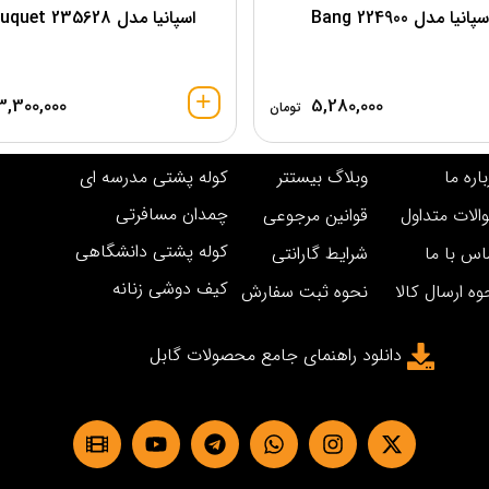
پانیا مدل 224900 Bang
اسپانیا مدل Bouquet 235628
3,300,000
5,280,000
تومان
اره ما
وبلاگ بیستتر
کوله پشتی مدرسه ای
چمدان مسافرتی
الات متداول
قوانین مرجوعی
کوله پشتی دانشگاهی
اس با ما
شرایط گارانتی
کیف دوشی زنانه
وه ارسال کالا
نحوه ثبت سفارش
دانلود راهنمای جامع محصولات گابل