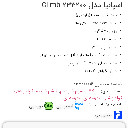
اسپانیا مدل 233200 Climb
برند: گابل اسپانیا (وارداتی)
ابعاد: 15×44×32 سانتی متر
وزن: 550 گرم
حجم: 23 لیتر
جنس: پلی‌ استر
مزیت: ضدآب / آستردار / قابل نصب بر روی ترولی
مناسب برای: دانش آموزان پسر
دارای گارانتی 6 ماهه
شناسه محصول
233200016
دسته بندی:
GABOL
,
سوم تا پنجم
,
ششم تا نهم
,
کوله پشتی
,
کوله پشتی مدرسه ای
,
مدرسه ای
امکان خرید اقساطی از:
اسنپ پی
ترب پی
دیجی پی