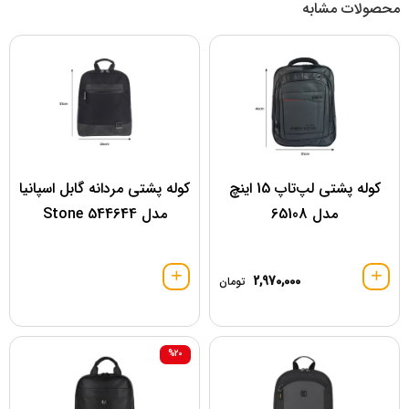
محصولات مشابه
کوله پشتی لپ‌تاپ 15 اینچ
کوله پشتی مردانه گابل اسپانیا
مدل 65108
مدل 544644 Stone
2,970,000
تومان
%20