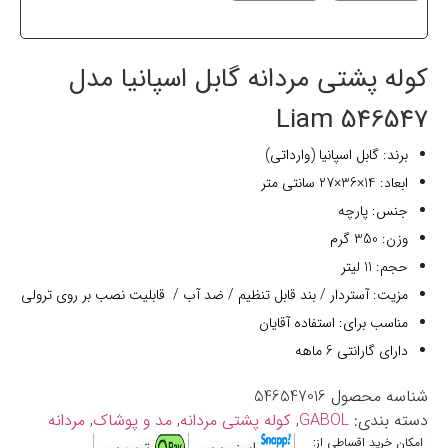
کوله پشتی مردانه گابل اسپانیا مدل
546547 Liam
برند: گابل اسپانیا (وارداتی)
ابعاد: 14×36×27 سانتی متر
جنس: پارچه
وزن: 350 گرم
حجم: 11 لیتر
مزیت: آستردار / بند قابل تنظیم / ضد آب / قابلیت نصب بر روی ترولی
مناسب برای: استفاده آقایان
دارای گارانتی 6 ماهه
شناسه محصول
546547016
دسته بندی:
GABOL
,
کوله پشتی مردانه
,
مد و پوشاک
,
مردانه
امکان خرید اقساطی از: