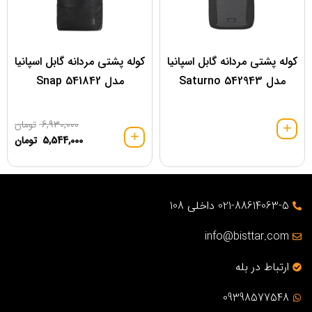
کوله پشتی مردانه گابل اسپانیا
کوله پشتی مردانه گابل اسپانیا
مدل 542943 Saturno
مدل 541842 Snap
6,930,000
تومان
5,544,000
تومان
021-88614063-5 داخلی 108
info@bisttar.com
ارتباط در بله
09398577548