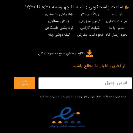
ساعت پاسخگویی : شنبه تا چهارشنبه 8:30 تا 17:30
درباره ما
وبلاگ بیستتر
کوله پشتی مدرسه ای
سوالات متداول
قوانین مرجوعی
چمدان مسافرتی
تماس با ما
شرایط گارانتی
کوله پشتی دانشگاهی
نحوه ارسال کالا
نحوه ثبت سفارش
کیف دوشی زنانه
دانلود راهنمای جامع محصولات گابل
از آخرین اخبار ما مطلع باشید...
عضو
شوید
جدید ترین محصولات، اخبار، فروش های ویژه و… بیستتر را در ایمیل دریافت کنید