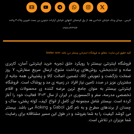
آدرس : میدان ونک خیابان خدامی بعد از پل کردستان انتهای خیابان آرارات جنوبی بن بست شیرین پلاک3 واحد
6
02188033974
کلیه حقوق این سایت متعلق به فروشگاه اینترنتی بیستتر می باشد bisttar.com
فروشگاه اینترنتی بیستتر با رویکرد خلق تجربه خرید اینترنتی آسان، کاربری
ساده و لذت‌بخش، روش‌های پرداخت متنوع، ارسال سریع سفارش، 7 روز
ضمانت بازگشت و تعویض کالا، تضمین اصالت کالا و پشتیبانی همه جانبه از
مشتریان عزیز در صدد تامین نیاز افراد در زمینه‌ ی مد و پوشاک است. فروشگاه
اینترنتی بیستتر به عنوان جامع ترین عرضه کننده ی محصولات و اقلام
تخصصی مدرسه، سفر و اکسسوری در ایران از سال 1403 فعالیت خود را آغاز
کرده است. بیستتر شامل مجموعه ای کامل از انواع کیف، کوله پشتی، ساک و
چمدان از برندهای مطرح و به نام گابل Gabol و Aoking می باشد. بیستتر
می کوشد کیفیت را به شما بفروشد و در طول این مسیر مشتاقانه برای رضایت
شما عزیزان در تلاش است.