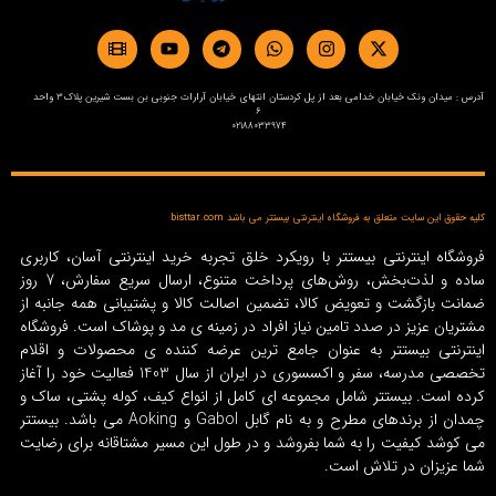
آدرس : میدان ونک خیابان خدامی بعد از پل کردستان انتهای خیابان آرارات جنوبی بن بست شیرین پلاک3 واحد
6
02188033974
کلیه حقوق این سایت متعلق به فروشگاه اینترنتی بیستتر می باشد bisttar.com
فروشگاه اینترنتی بیستتر با رویکرد خلق تجربه خرید اینترنتی آسان، کاربری
ساده و لذت‌بخش، روش‌های پرداخت متنوع، ارسال سریع سفارش، 7 روز
ضمانت بازگشت و تعویض کالا، تضمین اصالت کالا و پشتیبانی همه جانبه از
مشتریان عزیز در صدد تامین نیاز افراد در زمینه‌ ی مد و پوشاک است. فروشگاه
اینترنتی بیستتر به عنوان جامع ترین عرضه کننده ی محصولات و اقلام
تخصصی مدرسه، سفر و اکسسوری در ایران از سال 1403 فعالیت خود را آغاز
کرده است. بیستتر شامل مجموعه ای کامل از انواع کیف، کوله پشتی، ساک و
چمدان از برندهای مطرح و به نام گابل Gabol و Aoking می باشد. بیستتر
می کوشد کیفیت را به شما بفروشد و در طول این مسیر مشتاقانه برای رضایت
شما عزیزان در تلاش است.