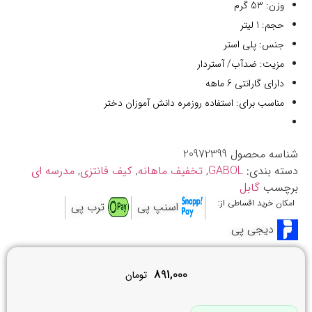
وزن: 53 گرم
حجم: 1 لیتر
جنس: پلی استر
مزیت: ضدآب/ آستردار
دارای گارانتی 6 ماهه
مناسب برای: استفاده روزمره دانش آموزان دختر
شناسه محصول
20972399
دسته بندی:
GABOL
,
تخفیف ماهانه
,
کیف فانتزی
,
مدرسه ای
برچسب
گابل
امکان خرید اقساطی از:
اسنپ پی
ترب پی
دیجی پی
891,000
تومان