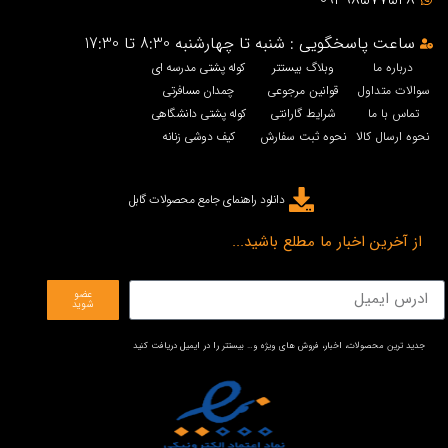
ساعت پاسخگویی : شنبه تا چهارشنبه 8:30 تا 17:30
درباره ما
وبلاگ بیستتر
کوله پشتی مدرسه ای
سوالات متداول
قوانین مرجوعی
چمدان مسافرتی
تماس با ما
شرایط گارانتی
کوله پشتی دانشگاهی
نحوه ارسال کالا
نحوه ثبت سفارش
کیف دوشی زنانه
دانلود راهنمای جامع محصولات گابل
از آخرین اخبار ما مطلع باشید...
عضو
شوید
جدید ترین محصولات، اخبار، فروش های ویژه و… بیستتر را در ایمیل دریافت کنید