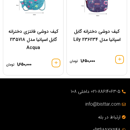
کیف دوشی دخترانه گابل
کیف دوشی فانتزی دخترانه
اسپانیا مدل 236234 Lily
گابل اسپانیا مدل 235718
Acqua
1,650,000
تومان
1,650,000
تومان
021-88614063-5 داخلی 108
info@bisttar.com
ارتباط در بله
09398577548