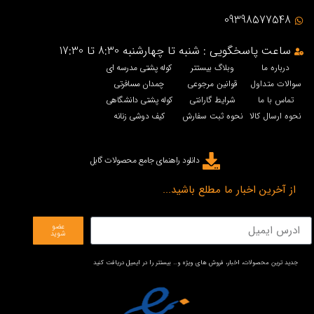
09398577548
ساعت پاسخگویی : شنبه تا چهارشنبه 8:30 تا 17:30
درباره ما
وبلاگ بیستتر
کوله پشتی مدرسه ای
سوالات متداول
قوانین مرجوعی
چمدان مسافرتی
تماس با ما
شرایط گارانتی
کوله پشتی دانشگاهی
نحوه ارسال کالا
نحوه ثبت سفارش
کیف دوشی زنانه
دانلود راهنمای جامع محصولات گابل
از آخرین اخبار ما مطلع باشید...
عضو
شوید
جدید ترین محصولات، اخبار، فروش های ویژه و… بیستتر را در ایمیل دریافت کنید