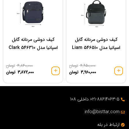
کیف دوشی مردانه گابل
کیف دوشی مردانه گابل
اسپانیا مدل 546510 Liam
اسپانیا مدل Clark 546310
4,950,000
تومان
4,840,000
تومان
3,960,000
تومان
3,872,000
تومان
021-88614063-5 داخلی 108
info@bisttar.com
ارتباط در بله