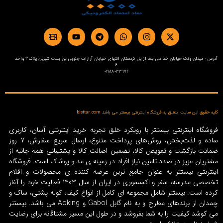
آدرس : میدان ونک خیابان خدامی بعد از پل کردستان انتهای خیابان آرارات جنوبی بن بست شیرین پلاک3 واحد
6
02188033974
کلیه حقوق این سایت متعلق به فروشگاه اینترنتی بیستتر می باشد bisttar.com
فروشگاه اینترنتی بیستتر با رویکرد خلق تجربه خرید اینترنتی آسان، کاربری
ساده و لذت‌بخش، روش‌های پرداخت متنوع، ارسال سریع سفارش، 7 روز
ضمانت بازگشت و تعویض کالا، تضمین اصالت کالا و پشتیبانی همه جانبه از
مشتریان عزیز در صدد تامین نیاز افراد در زمینه‌ ی مد و پوشاک است. فروشگاه
اینترنتی بیستتر به عنوان جامع ترین عرضه کننده ی محصولات و اقلام
تخصصی مدرسه، سفر و اکسسوری در ایران از سال 1403 فعالیت خود را آغاز
کرده است. بیستتر شامل مجموعه ای کامل از انواع کیف، کوله پشتی، ساک و
چمدان از برندهای مطرح و به نام گابل Gabol و Aoking می باشد. بیستتر
می کوشد کیفیت را به شما بفروشد و در طول این مسیر مشتاقانه برای رضایت