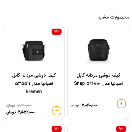
محصولات مشابه
%20
کیف دوشی مردانه گابل
کیف دوشی مردانه گابل
اسپانیا مدل 541810 Snap
اسپانیا مدل 535511
Bremen
5,060,000
3,190,000
تومان
تومان
2,552,000
تومان
%20
%20