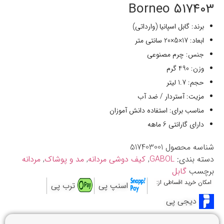
517403 Borneo
برند: گابل اسپانیا (وارداتی)
ابعاد: 17×5×20 سانتی متر
جنس: چرم مصنوعی
وزن: 490 گرم
حجم: 1.7 لیتر
مزیت: آستردار / ضد آب
مناسب برای: استفاده دانش آموزان
دارای گارانتی 6 ماهه
شناسه محصول
517403001
دسته بندی:
GABOL
,
کیف دوشی مردانه
,
مد و پوشاک
,
مردانه
برچسب
گابل
امکان خرید اقساطی از:
اسنپ پی
ترب پی
دیجی پی