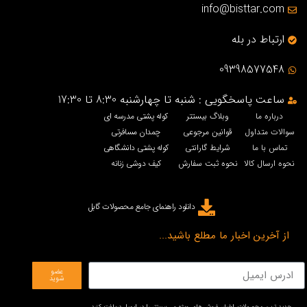
info@bisttar.com
ارتباط در بله
09398577548
ساعت پاسخگویی : شنبه تا چهارشنبه 8:30 تا 17:30
درباره ما
وبلاگ بیستتر
کوله پشتی مدرسه ای
سوالات متداول
قوانین مرجوعی
چمدان مسافرتی
تماس با ما
شرایط گارانتی
کوله پشتی دانشگاهی
نحوه ارسال کالا
نحوه ثبت سفارش
کیف دوشی زنانه
دانلود راهنمای جامع محصولات گابل
از آخرین اخبار ما مطلع باشید...
عضو
شوید