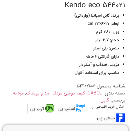
544021 Kendo eco
برند: گابل اسپانیا (وارداتی)
ابعاد: 27×6×23 cm
وزن: 380 گرم
حجم: 3.7 لیتر
جنس: پلی استر
دارای گارانتی 6 ماهه
مزیت: ضدآب و آستردار
مناسب برای استفاده آقایان
شناسه محصول
544021001
دسته بندی:
GABOL
,
کیف دوشی مردانه
,
مد و پوشاک
,
مردانه
برچسب
گابل
امکان خرید اقساطی از:
اسنپ پی
ترب پی
دیجی پی