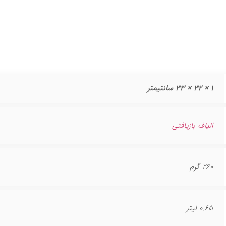
1 × 32 × 33 سانتیمتر
الیاف بازیافتی
260 گرم
0.65 لیتر