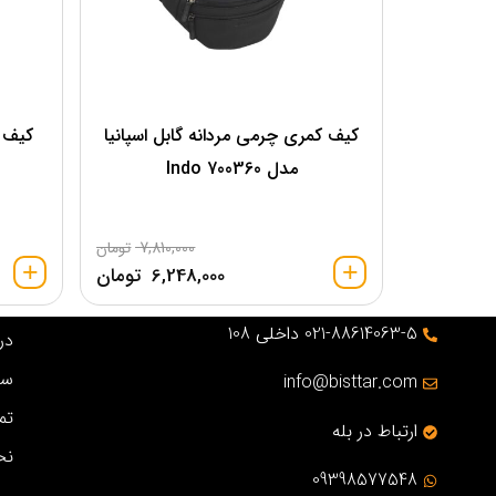
کیف کمری چرمی مردانه گابل اسپانیا
کیف ک
مدل 700360 Indo
7,810,000
تومان
6,248,000
تومان
021-88614063-5 داخلی 108
درب
سو
info@bisttar.com
تم
ارتباط در بله
نح
09398577548