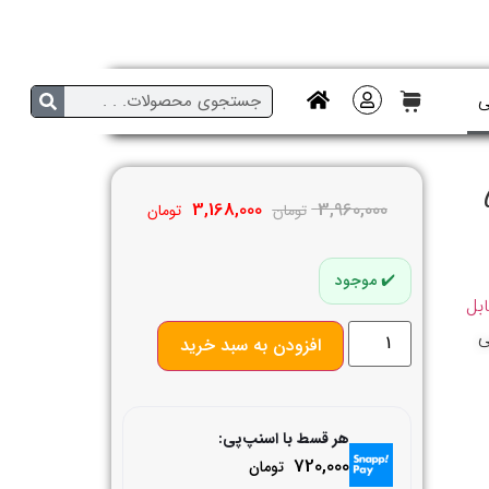
ی
54
3,168,000
3,960,000
تومان
تومان
موجود
بل
ی
افزودن به سبد خرید
هر قسط با اسنپ‌پی:
720,000
تومان