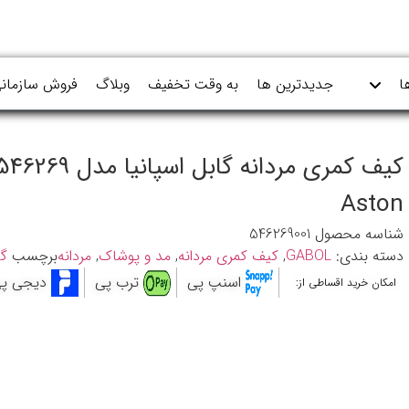
ا
جدیدترین ها
به وقت تخفیف
وبلاگ
فروش سازمان
کیف کمری مردانه گابل اسپانیا مدل 6269
Aston
شناسه محصول
546269001
دسته بندی:
GABOL
,
کیف کمری مردانه
,
مد و پوشاک
,
مردانه
برچسب
گا
اسنپ پی
ترب پی
دیجی پ
امکان خرید اقساطی از: