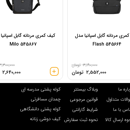
مری مردانه گابل اسپانیا مدل
کیف کمری مردانه گابل اسپانیا
545867 Milo
545664 Flash
3,190,000
تومان
3,300,000
2,552,000
تومان
2,640,000
اره ما
وبلاگ بیستتر
کوله پشتی مدرسه ای
چمدان مسافرتی
الات متداول
قوانین مرجوعی
کوله پشتی دانشگاهی
اس با ما
شرایط گارانتی
کیف دوشی زنانه
وه ارسال کالا
نحوه ثبت سفارش