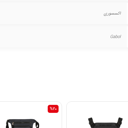
اکسسوری
Gabol
%20