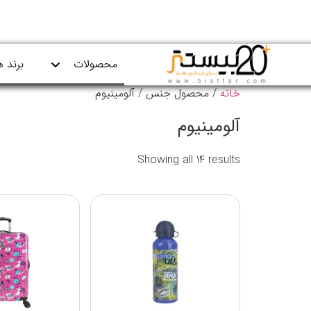
محصولات
برند ه
خانه
/ محصول جنس / آلومینیوم
آلومینیوم
Showing all 14 results