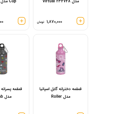
مدل 234748 Virtual
Cup مدل 270 Ml
00
1,870,000
تومان
قمقمه دخترانه گابل اسپانیا
قمقمه پسرانه گ
مدل Roller
مدل Climb