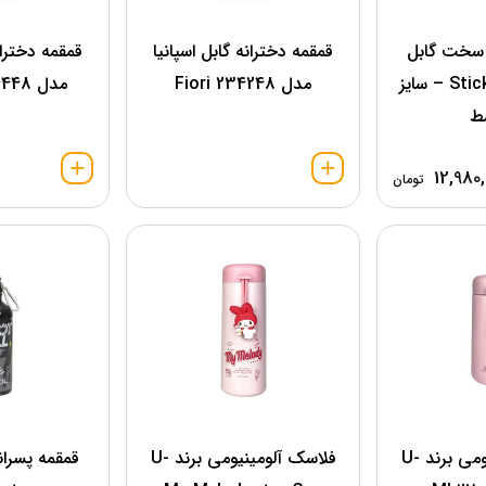
سخت گابل
قمقمه دخترانه گابل اسپانیا
قمقمه دختران
اسپانیا مدل Sticker – سایز
مدل 234248 Fiori
مدل 234448 Violet
ط
12,980,
تومان
فلاسک آلومینیومی برند U-
فلاسک آلومینیومی برند U-
قمقمه پسرانه