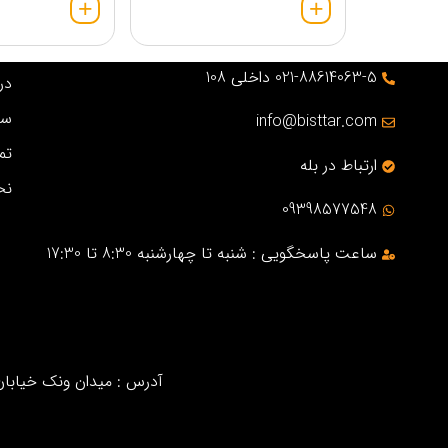
021-88614063-5 داخلی 108
درب
سو
info@bisttar.com
تم
ارتباط در بله
نح
09398577548
ساعت پاسخگویی : شنبه تا چهارشنبه 8:30 تا 17:30
آدرس : میدان ونک خیابان خ