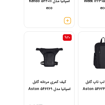
اسپانیا مدل 122315 Week
اسپانیا مدل 544011 Kendo
eco
ec
%20
لپ تاپ گابل
کیف کمری مردانه گابل
اسپانیا مدل 546269 Aston