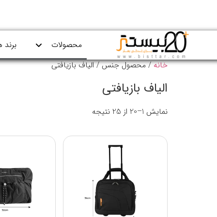
محصولات
برند ه
خانه
/ محصول جنس / الیاف بازیافتی
الیاف بازیافتی
نمایش 1–20 از 25 نتیجه