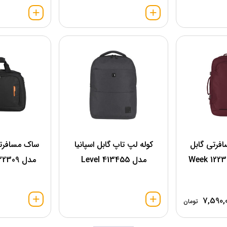
افرتی گابل
کوله لپ تاپ گابل اسپانیا
ساک مسافرتی
مدل 413455 Level
مدل 122309 Week eco
7,590,
تومان