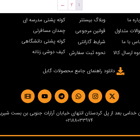
←
2
1
اره ما
وبلاگ بیستتر
کوله پشتی مدرسه ای
چمدان مسافرتی
الات متداول
قوانین مرجوعی
کوله پشتی دانشگاهی
اس با ما
شرایط گارانتی
کیف دوشی زنانه
وه ارسال کالا
نحوه ثبت سفارش
دانلود راهنمای جامع محصولات گابل
دامی بعد از پل کردستان انتهای خیابان آرارات جنوبی بن بست شیرین پلاک3 
02188033974