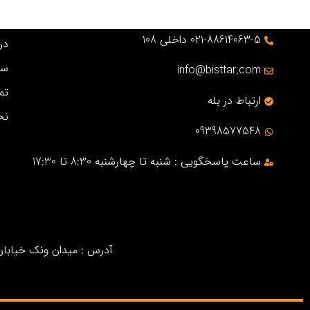
021-88614063-5 داخلی 108
درب
سو
info@bisttar.com
تم
ارتباط در بله
نح
09398577548
ساعت پاسخگویی : شنبه تا چهارشنبه 8:30 تا 17:30
آدرس : میدان ونک خیابان خ