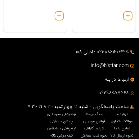
021-88614063-5 داخلی 108
info@bisttar.com
ارتباط در بله
09398577548
ساعت پاسخگویی : شنبه تا چهارشنبه 8:30 تا 17:30
درباره ما
وبلاگ بیستتر
کوله پشتی مدرسه ای
سوالات متداول
قوانین مرجوعی
چمدان مسافرتی
تماس با ما
شرایط گارانتی
کوله پشتی دانشگاهی
نحوه ارسال کالا
نحوه ثبت سفارش
کیف دوشی زنانه