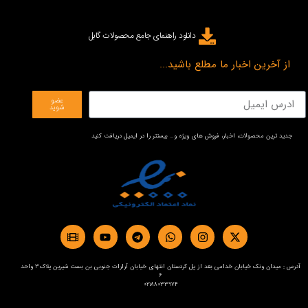
دانلود راهنمای جامع محصولات گابل
از آخرین اخبار ما مطلع باشید...
عضو
شوید
جدید ترین محصولات، اخبار، فروش های ویژه و… بیستتر را در ایمیل دریافت کنید
آدرس : میدان ونک خیابان خدامی بعد از پل کردستان انتهای خیابان آرارات جنوبی بن بست شیرین پلاک3 واحد
6
02188033974