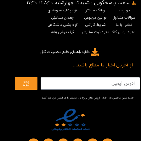
ساعت پاسخگویی : شنبه تا چهارشنبه 8:30 تا 17:30
درباره ما
وبلاگ بیستتر
کوله پشتی مدرسه ای
سوالات متداول
قوانین مرجوعی
چمدان مسافرتی
تماس با ما
شرایط گارانتی
کوله پشتی دانشگاهی
نحوه ارسال کالا
نحوه ثبت سفارش
کیف دوشی زنانه
دانلود راهنمای جامع محصولات گابل
از آخرین اخبار ما مطلع باشید...
عضو
شوید
جدید ترین محصولات، اخبار، فروش های ویژه و… بیستتر را در ایمیل دریافت کنید