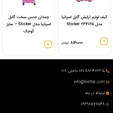
کیف لوازم آرایش گابل اسپانیا
چمدان جنس سخت گابل
مدل 234125 Sticker
اسپانیا مدل Sticker – سایز
کوچک
6,160,000
تومان
021-88614063-5 داخلی 108
info@bisttar.com
ارتباط در بله
09398577548