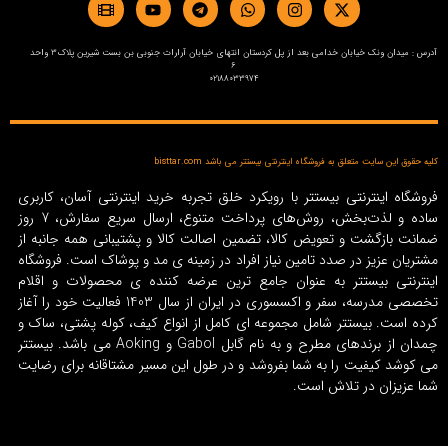
آدرس : میدان ونک خیابان خدامی بعد از پل کردستان انتهای خیابان آرارات جنوبی بن بست شیرین پلاک3 واحد
6
02188033974
کلیه حقوق این سایت متعلق به فروشگاه اینترنتی بیستتر می باشد bisttar.com
فروشگاه اینترنتی بیستتر با رویکرد خلق تجربه خرید اینترنتی آسان، کاربری
ساده و لذت‌بخش، روش‌های پرداخت متنوع، ارسال سریع سفارش، 7 روز
ضمانت بازگشت و تعویض کالا، تضمین اصالت کالا و پشتیبانی همه جانبه از
مشتریان عزیز در صدد تامین نیاز افراد در زمینه‌ ی مد و پوشاک است. فروشگاه
اینترنتی بیستتر به عنوان جامع ترین عرضه کننده ی محصولات و اقلام
تخصصی مدرسه، سفر و اکسسوری در ایران از سال 1403 فعالیت خود را آغاز
کرده است. بیستتر شامل مجموعه ای کامل از انواع کیف، کوله پشتی، ساک و
چمدان از برندهای مطرح و به نام گابل Gabol و Aoking می باشد. بیستتر
می کوشد کیفیت را به شما بفروشد و در طول این مسیر مشتاقانه برای رضایت
شما عزیزان در تلاش است.