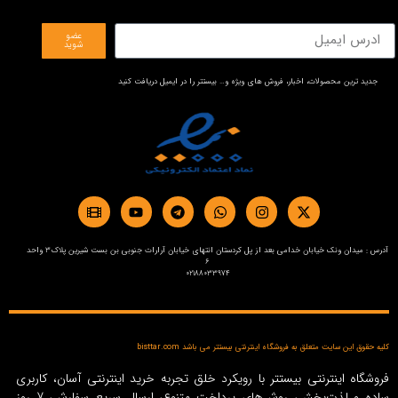
عضو
شوید
جدید ترین محصولات، اخبار، فروش های ویژه و… بیستتر را در ایمیل دریافت کنید
آدرس : میدان ونک خیابان خدامی بعد از پل کردستان انتهای خیابان آرارات جنوبی بن بست شیرین پلاک3 واحد
6
02188033974
کلیه حقوق این سایت متعلق به فروشگاه اینترنتی بیستتر می باشد bisttar.com
فروشگاه اینترنتی بیستتر با رویکرد خلق تجربه خرید اینترنتی آسان، کاربری
ساده و لذت‌بخش، روش‌های پرداخت متنوع، ارسال سریع سفارش، 7 روز