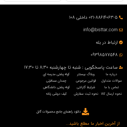
021-88614063-5 داخلی 108
info@bisttar.com
ارتباط در بله
09398577548
ساعت پاسخگویی : شنبه تا چهارشنبه 8:30 تا 17:30
درباره ما
وبلاگ بیستتر
کوله پشتی مدرسه ای
سوالات متداول
قوانین مرجوعی
چمدان مسافرتی
تماس با ما
شرایط گارانتی
کوله پشتی دانشگاهی
نحوه ارسال کالا
نحوه ثبت سفارش
کیف دوشی زنانه
دانلود راهنمای جامع محصولات گابل
از آخرین اخبار ما مطلع باشید...