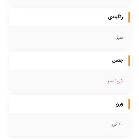
رنگبندی
سبز
جنس
پلی استر
وزن
60 گرم