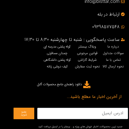
info@bisttar.com
ارتباط در بله
09398577548
ساعت پاسخگویی : شنبه تا چهارشنبه 8:30 تا 17:30
درباره ما
وبلاگ بیستتر
کوله پشتی مدرسه ای
سوالات متداول
قوانین مرجوعی
چمدان مسافرتی
تماس با ما
شرایط گارانتی
کوله پشتی دانشگاهی
نحوه ارسال کالا
نحوه ثبت سفارش
کیف دوشی زنانه
دانلود راهنمای جامع محصولات گابل
از آخرین اخبار ما مطلع باشید...
عضو
شوید
جدید ترین محصولات، اخبار، فروش های ویژه و… بیستتر را در ایمیل دریافت کنید