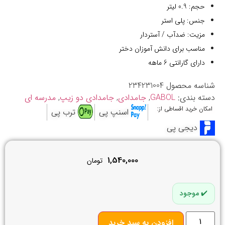
حجم: 0.9 لیتر
جنس: پلی استر
مزیت: ضدآب / آستردار
مناسب برای دانش آموزان دختر
دارای گارانتی 6 ماهه
شناسه محصول
234231004
دسته بندی:
GABOL
,
جامدادی
,
جامدادی دو زیپ
,
مدرسه ای
امکان خرید اقساطی از:
اسنپ پی
ترب پی
دیجی پی
1,540,000
تومان
موجود
افزودن به سبد خرید