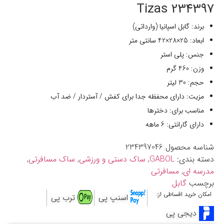
234397 Tizas
برند: گابل اسپانیا (وارداتی)
ابعاد: 25×28×42 سانتی متر
جنس: پلی استر
وزن: 460 گرم
حجم: 30 لیتر
مزیت: دارای محفظه جدا برای کفش / آستردار / ضد آب
مناسب برای: دخترها
دارای گارانتی: 6 ماهه
شناسه محصول
234397046
دسته بندی:
GABOL
,
ساک دستی و ورزشی
,
ساک مسافرتی
,
مدرسه ای
,
مسافرتی
برچسب
گابل
امکان خرید اقساطی از:
اسنپ پی
ترب پی
دیجی پی