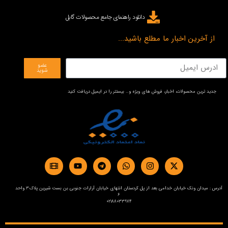
دانلود راهنمای جامع محصولات گابل
از آخرین اخبار ما مطلع باشید...
عضو
شوید
جدید ترین محصولات، اخبار، فروش های ویژه و… بیستتر را در ایمیل دریافت کنید
آدرس : میدان ونک خیابان خدامی بعد از پل کردستان انتهای خیابان آرارات جنوبی بن بست شیرین پلاک3 واحد
6
02188033974