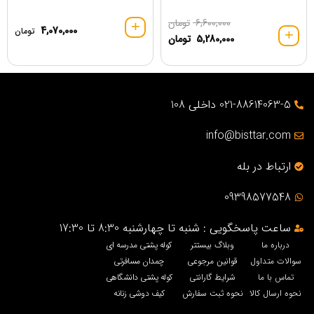
6,600,000
تومان
4,070,000
تومان
5,280,000
تومان
021-88614063-5 داخلی 108
info@bisttar.com
ارتباط در بله
09398577548
ساعت پاسخگویی : شنبه تا چهارشنبه 8:30 تا 17:30
درباره ما
وبلاگ بیستتر
کوله پشتی مدرسه ای
سوالات متداول
قوانین مرجوعی
چمدان مسافرتی
تماس با ما
شرایط گارانتی
کوله پشتی دانشگاهی
نحوه ارسال کالا
نحوه ثبت سفارش
کیف دوشی زنانه